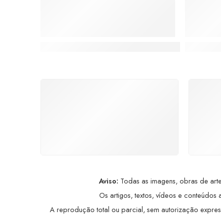
TED: A Jornada Artística de um Economista q
Rita Pere
FRETE GRÁTIS
Levamos a arte até você com
Ate
rapidez, cuidado e sem custos
dis
extras, seja no Brasil ou em
qualquer parte do mundo.
a
Aviso:
Todas as imagens, obras de arte,
Os artigos, textos, vídeos e conteúdos a
A reprodução total ou parcial, sem autorização expressa