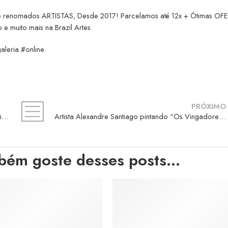
e renomados ARTISTAS, Desde 2017! Parcelamos até 12x + Ótimas OF
 e muito mais na Brazil Artes.
galeria #online
PRÓXIMO
Análise Obra Há Cor Entre o Preto e Branco – Artista Dickson GB
Artista Alexandre Santiago pintando “Os Vingadores” Parte 2
bém goste desses posts...