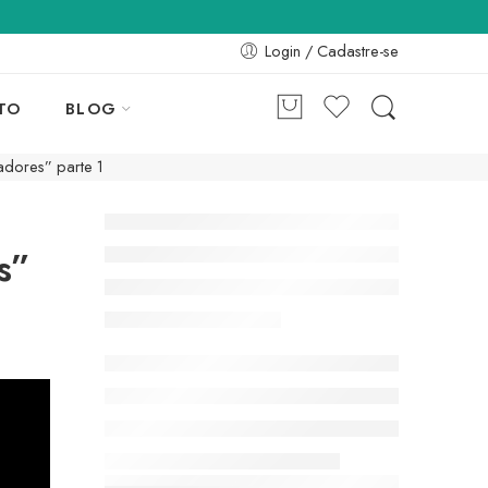
Login / Cadastre-se
TO
BLOG
adores” parte 1
s”