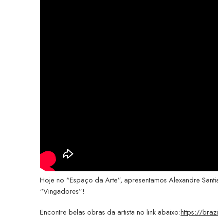
Hoje no “Espaço da Arte”, apresentamos Alexandre Santiag
“Vingadores”!
Encontre belas obras da artista no link abaixo:
https://bra