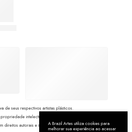
do Grande Mestre da Arte Brasileira
%
COMPRE COM
SEGURANÇA
seu
Seus dados pessoais
me a
protegidos por criptografia
dor.
avançada, garantindo máxima
privacidade.
de seus respectivos artistas plásticos.
 propriedade intelectual da Brazil Artes.
A Brazil Artes utiliza cookies para
direitos autorais e sujeita às penalidades cabíveis (Lei
melhorar sua experiência ao acessar