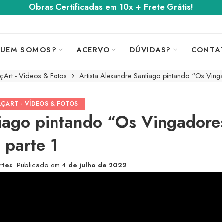
Obras Certificadas em 10x + Frete Grátis!
UEM SOMOS?
ACERVO
DÚVIDAS?
CONTA
çArt - Vídeos & Fotos
Artista Alexandre Santiago pintando “Os Ving
AÇART - VÍDEOS & FOTOS
tiago pintando “Os Vingadore
parte 1
rtes
.
Publicado em
4 de julho de 2022