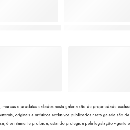
ue se Tornou Pintor
z: A Arte que Encanta e Cativa o Brasil
Luiz Saidenberg: A Jornada 
SUPORTE 24/7
GARANTIA DE 100
ndimento rápido, eficiente e
REEMBOLSO
ponível sempre, a qualquer
Satisfação assegurada ou 
hora. Conte conosco e
dinheiro de volta! Confor
proveite nossa excelência.
Lei de Defesa do Consumi
 marcas e produtos exibidos nesta galeria são de propriedade exclusiva 
utorais, originais e artísticos exclusivos publicados nesta galeria são de
, é estritamente proibida, estando protegida pela legislação vigente em 