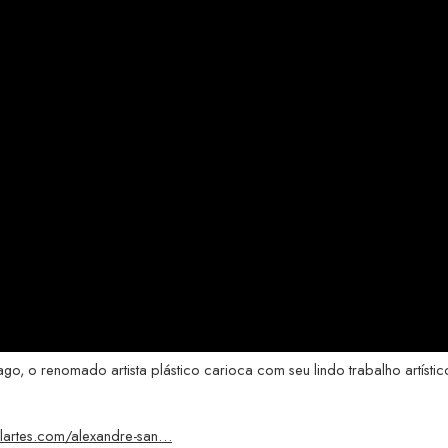
o, o renomado artista plástico carioca com seu lindo trabalho artístic
zilartes.com/alexandre-san…