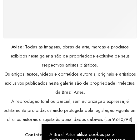
COMPRE COM SEGURANÇA
Seus dados pessoais protegidos por criptografia
avançada, garantindo máxima privacidade.
Aviso:
Todas as imagens, obras de arte, marcas e produtos
exibidos nesta galeria são de propriedade exclusiva de seus
respectivos artistas plásticos.
Os artigos, textos, vídeos e conteúdos autorais, originais e artísticos
exclusivos publicados nesta galeria são de propriedade intelectual
da Brazil Artes.
A reprodução total ou parcial, sem autorização expressa, é
estritamente proibida, estando protegida pela legislação vigente em
direitos autorais e sujeita às penalidades cabíveis (Lei 9.610/98).
A Brazil Artes utiliza cookies para
Contatos:
WhatsApp:
79 9998-1221
/ E-mail:
melhorar sua experiência ao acessar a