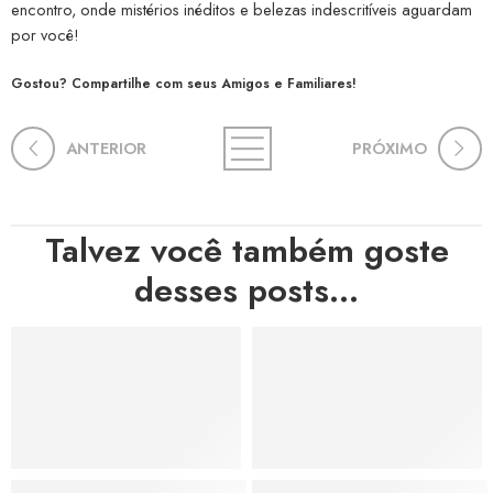
encontro, onde mistérios inéditos e belezas indescritíveis aguardam
por você!
Gostou? Compartilhe com seus Amigos e Familiares!
ANTERIOR
PRÓXIMO
Talvez você também goste
desses posts...
Hortas, Cores e Saberes: A Revolução Verde Que Co
A Estética do Colapso: C