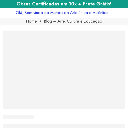
Obras Certificadas em 10x + Frete Grátis!
Olá, Bem-vindo ao Mundo da Arte única e Autêntica.
Home
Blog – Arte, Cultura e Educação
CURIOSART
Hortas, Cores e Saberes: A Revolução V