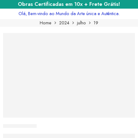
Obras Certificadas em 10x + Frete Grátis!
Olá, Bem-vindo ao Mundo da Arte única e Autêntica.
Home
2024
julho
19
CURIOSART
Quais as Características da Obra ‘Pietà 