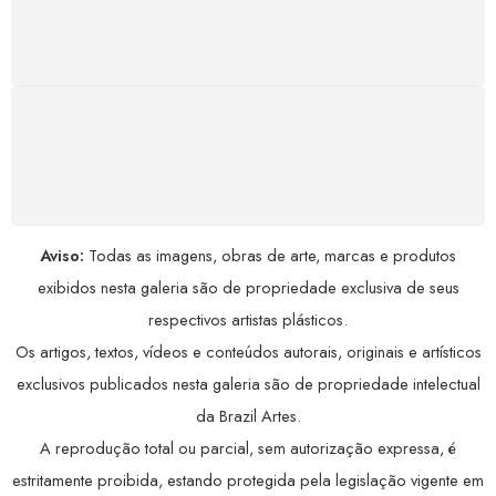
Satisfação assegurada ou seu dinheiro de volta!
Conforme a Lei de Defesa do Consumidor.
COMPRE COM SEGURANÇA
Seus dados pessoais protegidos por criptografia
avançada, garantindo máxima privacidade.
Aviso:
Todas as imagens, obras de arte, marcas e produtos
exibidos nesta galeria são de propriedade exclusiva de seus
respectivos artistas plásticos.
Os artigos, textos, vídeos e conteúdos autorais, originais e artísticos
exclusivos publicados nesta galeria são de propriedade intelectual
da Brazil Artes.
A reprodução total ou parcial, sem autorização expressa, é
estritamente proibida, estando protegida pela legislação vigente em