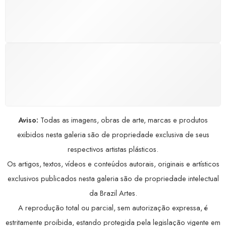
Satisfação assegurada ou seu dinheiro de volta!
Conforme a Lei de Defesa do Consumidor.
COMPRE COM SEGURANÇA
Seus dados pessoais protegidos por criptografia
avançada, garantindo máxima privacidade.
Aviso:
Todas as imagens, obras de arte, marcas e produtos
exibidos nesta galeria são de propriedade exclusiva de seus
respectivos artistas plásticos.
Os artigos, textos, vídeos e conteúdos autorais, originais e artísticos
exclusivos publicados nesta galeria são de propriedade intelectual
da Brazil Artes.
A reprodução total ou parcial, sem autorização expressa, é
estritamente proibida, estando protegida pela legislação vigente em