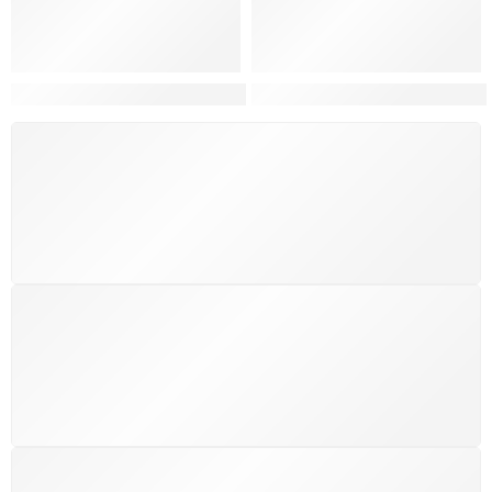
Hortas, Cores e Saberes: A Revolução Verde Que Co
A Estética do Colapso: C
FRETE GRÁTIS
Levamos a arte até você com rapidez, cuidado e sem
custos extras, seja no Brasil ou em qualquer parte do
mundo.
SUPORTE 24/7
Atendimento rápido, eficiente e disponível sempre, a
qualquer hora. Conte conosco e aproveite nossa
excelência.
GARANTIA DE 100% REEMBOLSO