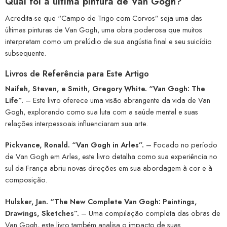
Qual foi a última pintura de Van Gogh?
Acredita-se que “Campo de Trigo com Corvos” seja uma das
últimas pinturas de Van Gogh, uma obra poderosa que muitos
interpretam como um prelúdio de sua angústia final e seu suicídio
subsequente.
Livros de Referência para Este Artigo
Naifeh, Steven, e Smith, Gregory White. “Van Gogh: The
Life”.
– Este livro oferece uma visão abrangente da vida de Van
Gogh, explorando como sua luta com a saúde mental e suas
relações interpessoais influenciaram sua arte.
Pickvance, Ronald. “Van Gogh in Arles”.
– Focado no período
de Van Gogh em Arles, este livro detalha como sua experiência no
sul da França abriu novas direções em sua abordagem à cor e à
composição.
Hulsker, Jan. “The New Complete Van Gogh: Paintings,
Drawings, Sketches”.
– Uma compilação completa das obras de
Van Gogh, este livro também analisa o impacto de suas