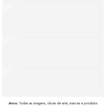
SUPORTE 24/7
Atendimento rápido, eficiente e disponível sempre, a
qualquer hora. Conte conosco e aproveite nossa
excelência.
GARANTIA DE 100% REEMBOLSO
Satisfação assegurada ou seu dinheiro de volta!
Conforme a Lei de Defesa do Consumidor.
COMPRE COM SEGURANÇA
Seus dados pessoais protegidos por criptografia
avançada, garantindo máxima privacidade.
Aviso:
Todas as imagens, obras de arte, marcas e produtos