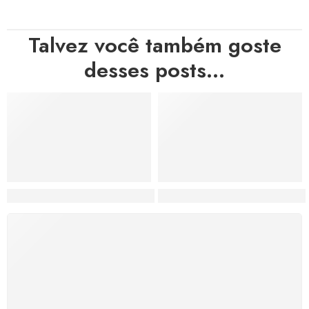
Talvez você também goste
desses posts...
Hortas, Cores e Saberes: A Revolução Verde Que Co
A Estética do Colapso: C
FRETE GRÁTIS
Levamos a arte até você com rapidez, cuidado e sem
custos extras, seja no Brasil ou em qualquer parte do
mundo.