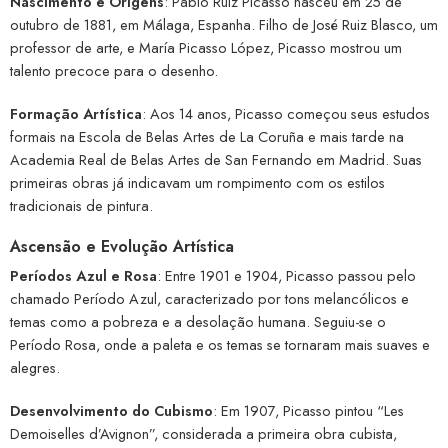
Nascimento e Origens
: Pablo Ruiz Picasso nasceu em 25 de
outubro de 1881, em Málaga, Espanha. Filho de José Ruiz Blasco, um
professor de arte, e María Picasso López, Picasso mostrou um
talento precoce para o desenho.
Formação Artística
: Aos 14 anos, Picasso começou seus estudos
formais na Escola de Belas Artes de La Coruña e mais tarde na
Academia Real de Belas Artes de San Fernando em Madrid. Suas
primeiras obras já indicavam um rompimento com os estilos
tradicionais de pintura.
Ascensão e Evolução Artística
Períodos Azul e Rosa
: Entre 1901 e 1904, Picasso passou pelo
chamado Período Azul, caracterizado por tons melancólicos e
temas como a pobreza e a desolação humana. Seguiu-se o
Período Rosa, onde a paleta e os temas se tornaram mais suaves e
alegres.
Desenvolvimento do Cubismo
: Em 1907, Picasso pintou “Les
Demoiselles d’Avignon”, considerada a primeira obra cubista,