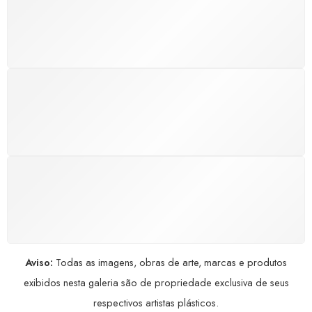
Atendimento rápido, eficiente e disponível sempre, a
qualquer hora. Conte conosco e aproveite nossa
excelência.
GARANTIA DE 100% REEMBOLSO
Satisfação assegurada ou seu dinheiro de volta!
Conforme a Lei de Defesa do Consumidor.
COMPRE COM SEGURANÇA
Seus dados pessoais protegidos por criptografia
avançada, garantindo máxima privacidade.
Aviso:
Todas as imagens, obras de arte, marcas e produtos
exibidos nesta galeria são de propriedade exclusiva de seus
respectivos artistas plásticos.