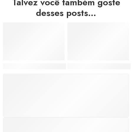
Talvez você também goste
desses posts...
Hortas, Cores e Saberes: A Revolução Verde Que Co
A Estética do Colapso: C
FRETE GRÁTIS
Levamos a arte até você com rapidez, cuidado e sem
custos extras, seja no Brasil ou em qualquer parte do
mundo.
SUPORTE 24/7