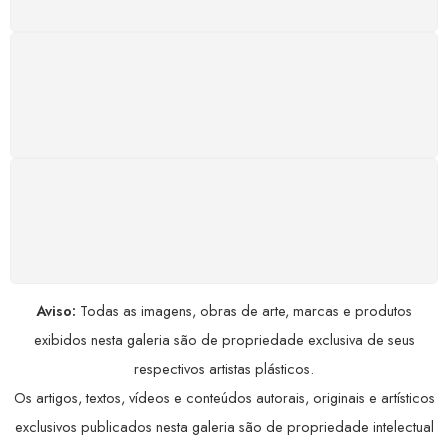
GARANTIA DE 100% REEMBOLSO
Satisfação assegurada ou seu dinheiro de volta!
Conforme a Lei de Defesa do Consumidor.
COMPRE COM SEGURANÇA
Seus dados pessoais protegidos por criptografia
avançada, garantindo máxima privacidade.
Aviso:
Todas as imagens, obras de arte, marcas e produtos
exibidos nesta galeria são de propriedade exclusiva de seus
respectivos artistas plásticos.
Os artigos, textos, vídeos e conteúdos autorais, originais e artísticos
exclusivos publicados nesta galeria são de propriedade intelectual