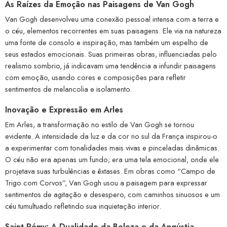
As Raízes da Emoção nas Paisagens de Van Gogh
Van Gogh desenvolveu uma conexão pessoal intensa com a terra e
o céu, elementos recorrentes em suas paisagens. Ele via na natureza
uma fonte de consolo e inspiração, mas também um espelho de
seus estados emocionais. Suas primeiras obras, influenciadas pelo
realismo sombrio, já indicavam uma tendência a infundir paisagens
com emoção, usando cores e composições para refletir
sentimentos de melancolia e isolamento.
Inovação e Expressão em Arles
Em Arles, a transformação no estilo de Van Gogh se tornou
evidente. A intensidade da luz e da cor no sul da França inspirou-o
a experimentar com tonalidades mais vivas e pinceladas dinâmicas.
O céu não era apenas um fundo; era uma tela emocional, onde ele
projetava suas turbulências e êxtases. Em obras como “Campo de
Trigo com Corvos”, Van Gogh usou a paisagem para expressar
sentimentos de agitação e desespero, com caminhos sinuosos e um
céu tumultuado refletindo sua inquietação interior.
Saint-Rémy: A Dualidade da Beleza e da Angústia