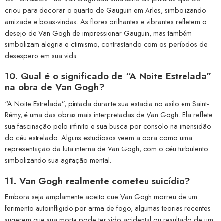
criou para decorar o quarto de Gauguin em Arles, simbolizando
amizade e boas-vindas. As flores brilhantes e vibrantes refletem o
desejo de Van Gogh de impressionar Gauguin, mas também
simbolizam alegria e otimismo, contrastando com os períodos de
desespero em sua vida.
10. Qual é o significado de “A Noite Estrelada”
na obra de Van Gogh?
“A Noite Estrelada”, pintada durante sua estadia no asilo em Saint-
Rémy, é uma das obras mais interpretadas de Van Gogh. Ela reflete
sua fascinação pelo infinito e sua busca por consolo na imensidão
do céu estrelado. Alguns estudiosos veem a obra como uma
representação da luta interna de Van Gogh, com o céu turbulento
simbolizando sua agitação mental.
11. Van Gogh realmente cometeu suicídio?
Embora seja amplamente aceito que Van Gogh morreu de um
ferimento autoinfligido por arma de fogo, algumas teorias recentes
sugerem que sua morte pode ter sido acidental ou resultado de um