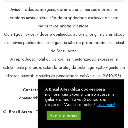
Aviso:
Todas as imagens, obras de arte, marcas e produtos
exibidos nesta galeria são de propriedade exclusiva de seus
respectivos artistas plásticos.
Os artigos, textos, vídeos e conteúdos autorais, originais e artísticos
exclusivos publicados nesta galeria são de propriedade intelectual
da Brazil Artes.
A reprodução total ou parcial, sem autorização expressa, é
estritamente proibida, estando protegida pela legislação vigente em
direitos autorais e sujeita às penalidades cabíveis (Lei 9.610/98).
A Brazil Artes utiliza cookies para
Contatos:
WhatsApp:
79 9998-1221
/ E-mail:
melhorar sua experiência ao acessar a
contato@brazilartes.com
/ Instagram:
@brazilartes
galeria online. Se você concorda,
clique em "Aceitar e fechar!"
Leia mais!
©
Brazil Artes
• Galeria Online.
9 anos
de história (2017 – 2026).
Aceitar e fechar!
Todos os direitos reservados!