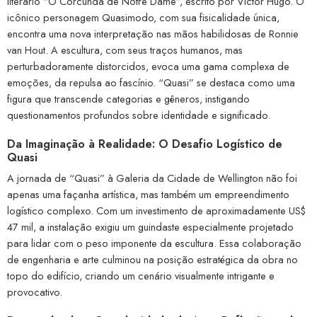
literário “O Corcunda de Notre Dame”, escrito por Victor Hugo. O
icônico personagem Quasimodo, com sua fisicalidade única,
encontra uma nova interpretação nas mãos habilidosas de Ronnie
van Hout. A escultura, com seus traços humanos, mas
perturbadoramente distorcidos, evoca uma gama complexa de
emoções, da repulsa ao fascínio. “Quasi” se destaca como uma
figura que transcende categorias e gêneros, instigando
questionamentos profundos sobre identidade e significado.
Da Imaginação à Realidade: O Desafio Logístico de
Quasi
A jornada de “Quasi” à Galeria da Cidade de Wellington não foi
apenas uma façanha artística, mas também um empreendimento
logístico complexo. Com um investimento de aproximadamente US$
47 mil, a instalação exigiu um guindaste especialmente projetado
para lidar com o peso imponente da escultura. Essa colaboração
de engenharia e arte culminou na posição estratégica da obra no
topo do edifício, criando um cenário visualmente intrigante e
provocativo.