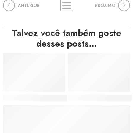
ANTERIOR
PRÓXIMO
Talvez você também goste
desses posts...
Hortas, Cores e Saberes: A Revolução Verde Que Co
A Estética do Colapso: C
FRETE GRÁTIS
Levamos a arte até você com rapidez, cuidado e sem
custos extras, seja no Brasil ou em qualquer parte do