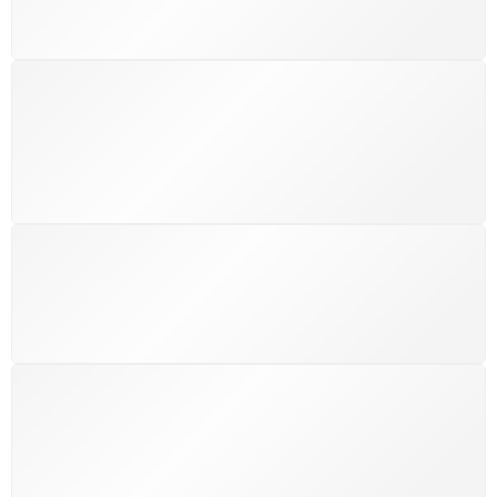
mundo.
SUPORTE 24/7
Atendimento rápido, eficiente e disponível sempre, a
qualquer hora. Conte conosco e aproveite nossa
excelência.
GARANTIA DE 100% REEMBOLSO
Satisfação assegurada ou seu dinheiro de volta!
Conforme a Lei de Defesa do Consumidor.
COMPRE COM SEGURANÇA
Seus dados pessoais protegidos por criptografia
avançada, garantindo máxima privacidade.