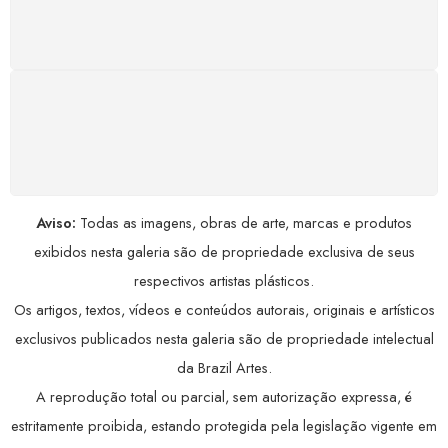
Satisfação assegurada ou seu dinheiro de volta!
Conforme a Lei de Defesa do Consumidor.
COMPRE COM SEGURANÇA
Seus dados pessoais protegidos por criptografia
avançada, garantindo máxima privacidade.
Aviso:
Todas as imagens, obras de arte, marcas e produtos
exibidos nesta galeria são de propriedade exclusiva de seus
respectivos artistas plásticos.
Os artigos, textos, vídeos e conteúdos autorais, originais e artísticos
exclusivos publicados nesta galeria são de propriedade intelectual
da Brazil Artes.
A reprodução total ou parcial, sem autorização expressa, é
estritamente proibida, estando protegida pela legislação vigente em