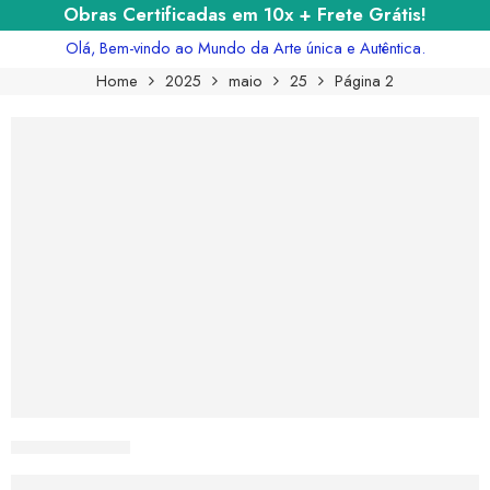
Obras Certificadas em 10x + Frete Grátis!
Olá, Bem-vindo ao Mundo da Arte única e Autêntica.
Home
2025
maio
25
Página 2
CURIOSART
Como a Arte Pode Ajudar Crianças com 