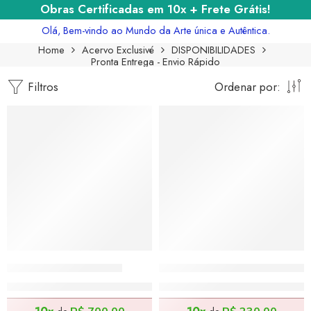
Obras Certificadas em 10x + Frete Grátis!
Olá, Bem-vindo ao Mundo da Arte única e Autêntica.
Home
Acervo Exclusivé
DISPONIBILIDADES
Pronta Entrega - Envio Rápido
Filtros
Ordenar por:
Bétula – 100x140cm
Natureza Antrópica – 70x
R$
7.000,00
R$
2.300,00