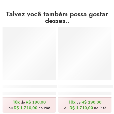
Talvez você também possa gostar
desses..
DESTAQUE DO MÊS
DESTAQUE DO MÊS
O Tabuleiro da Baiana – 50x70cm
Mulata na Feira – 50x70c
R$
1.900,00
R$
1.900,00
10x
10x
R$
190,00
R$
190,00
de
de
R$
1.710,00
R$
1.710,00
ou
no PIX!
ou
no PIX!