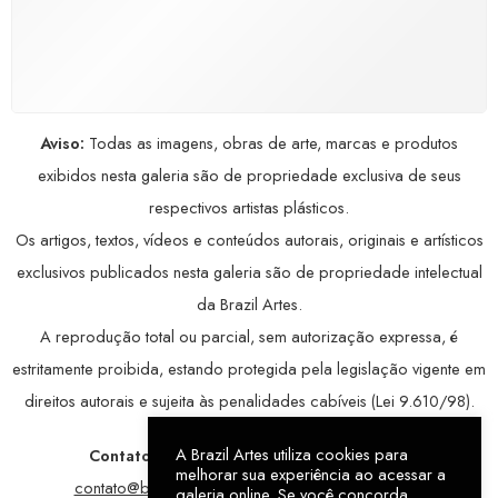
COMPRE COM SEGURANÇA
Seus dados pessoais protegidos por criptografia
avançada, garantindo máxima privacidade.
Aviso:
Todas as imagens, obras de arte, marcas e produtos
exibidos nesta galeria são de propriedade exclusiva de seus
respectivos artistas plásticos.
Os artigos, textos, vídeos e conteúdos autorais, originais e artísticos
exclusivos publicados nesta galeria são de propriedade intelectual
da Brazil Artes.
A reprodução total ou parcial, sem autorização expressa, é
estritamente proibida, estando protegida pela legislação vigente em
direitos autorais e sujeita às penalidades cabíveis (Lei 9.610/98).
A Brazil Artes utiliza cookies para
Contatos:
WhatsApp:
79 9998-1221
/ E-mail:
melhorar sua experiência ao acessar a
contato@brazilartes.com
/ Instagram:
@brazilartes
galeria online. Se você concorda,