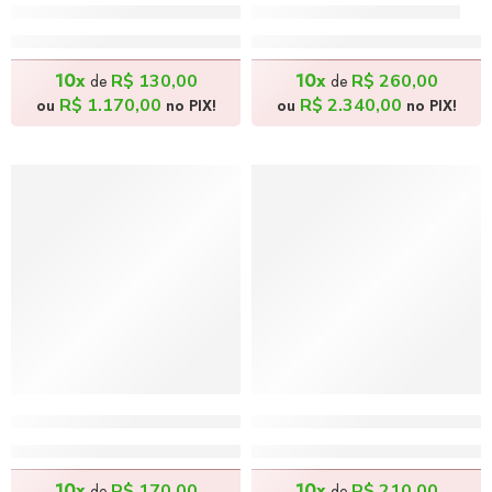
Consertando a Rede – 38x28cm
Aos Remos – 50x70cm
R$
1.300,00
R$
2.600,00
10x
10x
R$
130,00
R$
260,00
de
de
R$
1.170,00
R$
2.340,00
ou
no PIX!
ou
no PIX!
Amanhecendo – 38x56cm
Vendedor na Feira do Inte
R$
1.700,00
R$
2.100,00
10x
10x
R$
170,00
R$
210,00
de
de