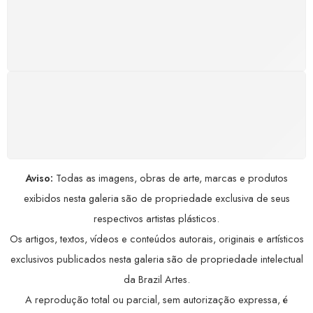
GARANTIA DE 100% REEMBOLSO
Satisfação assegurada ou seu dinheiro de volta!
Conforme a Lei de Defesa do Consumidor.
COMPRE COM SEGURANÇA
Seus dados pessoais protegidos por criptografia
avançada, garantindo máxima privacidade.
Aviso:
Todas as imagens, obras de arte, marcas e produtos
exibidos nesta galeria são de propriedade exclusiva de seus
respectivos artistas plásticos.
Os artigos, textos, vídeos e conteúdos autorais, originais e artísticos
exclusivos publicados nesta galeria são de propriedade intelectual
da Brazil Artes.
A reprodução total ou parcial, sem autorização expressa, é