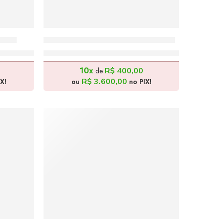
70cm
Paisagem Parisiense – 180x90cm
R$
4.000,00
10x
R$
400,00
de
R$
3.600,00
X!
ou
no PIX!