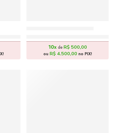
Distrito Federal – 170x80cm
R$
5.000,00
10x
R$
500,00
de
R$
4.500,00
X!
ou
no PIX!