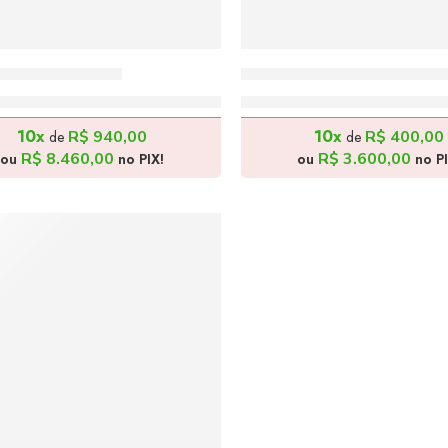
do – 190x90cm
Balé Nordestino – 180x
R$
9.400,00
R$
4.000,00
10x
10x
R$
940,00
R$
400,00
de
de
R$
8.460,00
R$
3.600,00
ou
no PIX!
ou
no PI