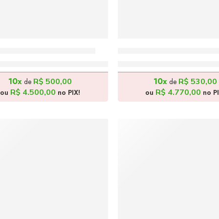
tra Década – 160x50cm
Puramente Vintage – 15
R$
5.000,00
R$
5.300,00
10x
10x
R$
500,00
R$
530,00
de
de
R$
4.500,00
R$
4.770,00
ou
no PIX!
ou
no PI