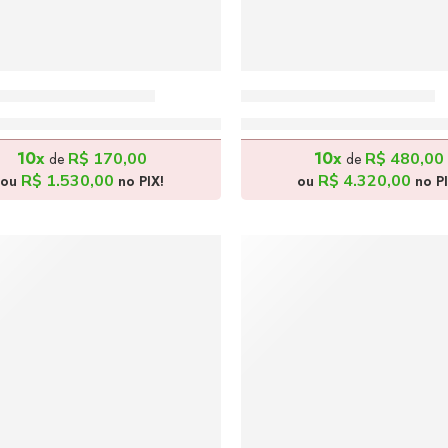
ecendo – 38x56cm
Tarde Feliz – 150x70cm
R$
1.700,00
R$
4.800,00
10x
10x
R$
170,00
R$
480,00
de
de
R$
1.530,00
R$
4.320,00
ou
no PIX!
ou
no PI