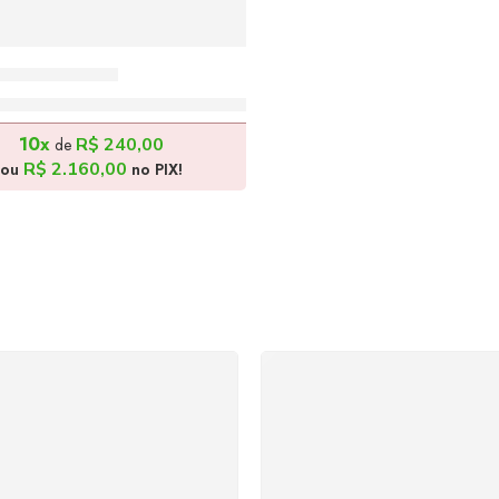
a – 150x50cm
R$
2.400,00
10x
R$
240,00
de
R$
2.160,00
ou
no PIX!
SUPORTE 24/7
GARANTIA DE 100
ndimento rápido, eficiente e
REEMBOLSO
ponível sempre, a qualquer
Satisfação assegurada ou 
hora. Conte conosco e
dinheiro de volta! Confor
proveite nossa excelência.
Lei de Defesa do Consumi