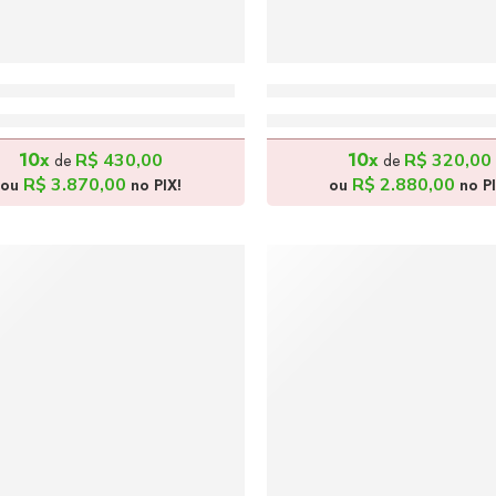
ndo em Paris – 180x90cm
Passeio em Paris – 150x
R$
4.300,00
R$
3.200,00
10x
10x
R$
430,00
R$
320,00
de
de
R$
3.870,00
R$
2.880,00
ou
no PIX!
ou
no PI