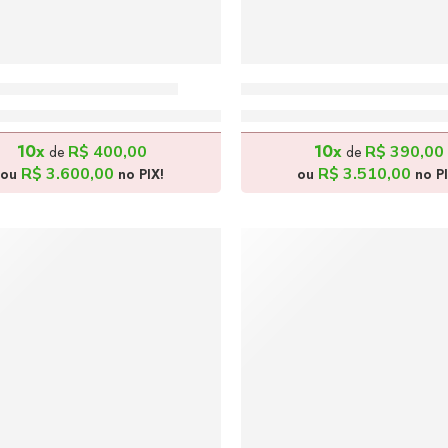
Atemporal – 180x90cm
Paris Vintage – 180x90c
R$
4.000,00
R$
3.900,00
10x
10x
R$
400,00
R$
390,00
de
de
R$
3.600,00
R$
3.510,00
ou
no PIX!
ou
no PI