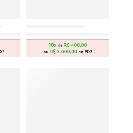
m
Paris Retrô – 180x90cm
R$
4.000,00
10x
R$
400,00
de
R$
3.600,00
X!
ou
no PIX!