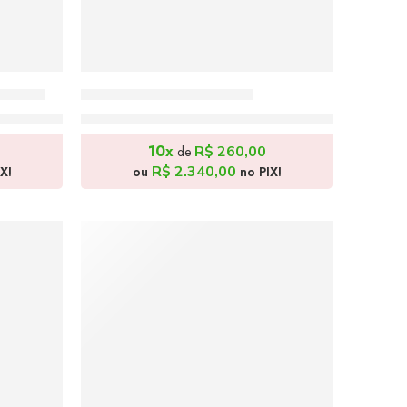
0x70cm
Aos Remos – 50x70cm
R$
2.600,00
10x
R$
260,00
de
R$
2.340,00
X!
ou
no PIX!