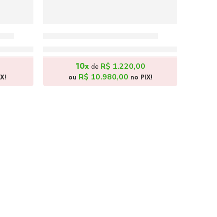
80cm
Viela Espanhola – 120x80cm
R$
12.200,00
10x
R$
1.220,00
de
R$
10.980,00
X!
ou
no PIX!