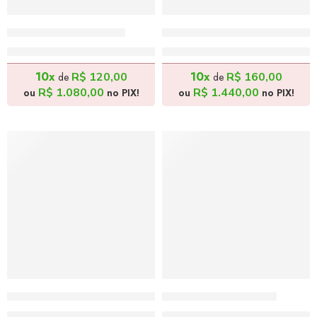
Africana – 30x40cm
Amor de Mãe – 40x50cm
R$
1.200,00
R$
1.600,00
10x
10x
R$
120,00
R$
160,00
de
de
R$
1.080,00
R$
1.440,00
ou
no PIX!
ou
no PIX!
Africana com Criança – 30x40cm
O Beijo – 40x50cm