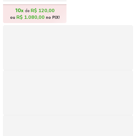
R$
1.200,00
10x
R$
120,00
de
R$
1.080,00
ou
no PIX!
FRETE GRÁTIS
Levamos a arte até você com rapidez, cuidado e sem
custos extras, seja no Brasil ou em qualquer parte do
mundo.
SUPORTE 24/7
Atendimento rápido, eficiente e disponível sempre, a
qualquer hora. Conte conosco e aproveite nossa
excelência.
GARANTIA DE 100% REEMBOLSO
Satisfação assegurada ou seu dinheiro de volta!