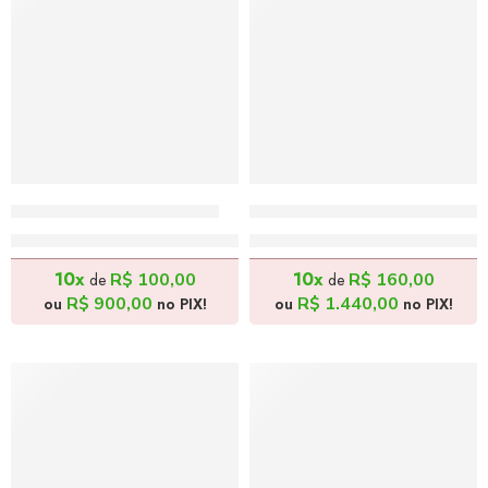
Capoeira 3 – 30x30cm
O Encanto da Música 2 –
R$
1.000,00
R$
1.600,00
10x
10x
R$
100,00
R$
160,00
de
de
R$
900,00
R$
1.440,00
ou
no PIX!
ou
no PIX!