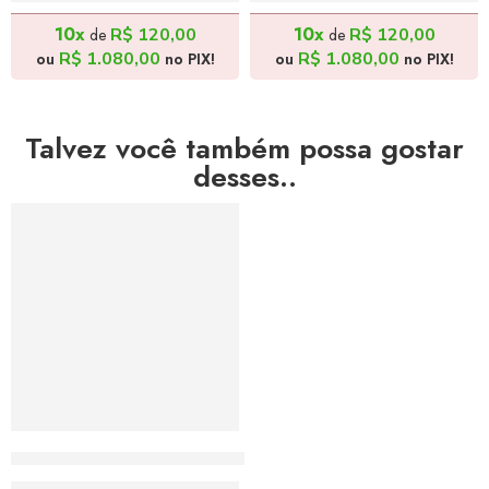
R$
1.200,00
R$
1.200,00
10x
10x
R$
120,00
R$
120,00
de
de
R$
1.080,00
R$
1.080,00
ou
no PIX!
ou
no PIX!
Talvez você também possa gostar
desses..
DESTAQUE DO MÊS
Feirante e Filhos 3 – 30x40cm