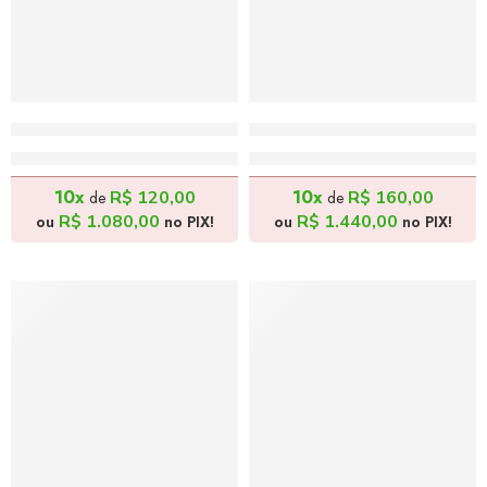
Feirante e Filhos 1 – 30x40cm
O Encanto da Música 3 –
R$
1.200,00
R$
1.600,00
10x
10x
R$
120,00
R$
160,00
de
de
R$
1.080,00
R$
1.440,00
ou
no PIX!
ou
no PIX!