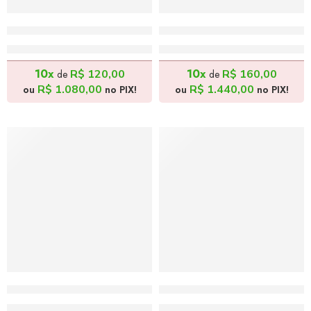
Feirante e Filhos 2 – 30x40cm
O Encanto da Música 4 –
R$
1.200,00
R$
1.600,00
10x
10x
R$
120,00
R$
160,00
de
de
R$
1.080,00
R$
1.440,00
ou
no PIX!
ou
no PIX!
DESTAQUE DO MÊS
Feirante e Filhos 3 – 30x40cm
Vendedor de Frutas – 30