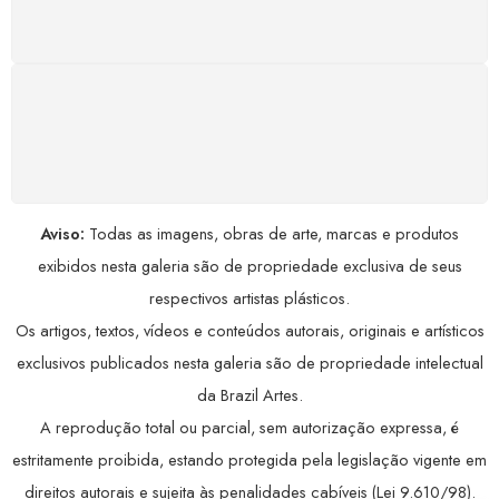
Conforme a Lei de Defesa do Consumidor.
COMPRE COM SEGURANÇA
Seus dados pessoais protegidos por criptografia
avançada, garantindo máxima privacidade.
Aviso:
Todas as imagens, obras de arte, marcas e produtos
exibidos nesta galeria são de propriedade exclusiva de seus
respectivos artistas plásticos.
Os artigos, textos, vídeos e conteúdos autorais, originais e artísticos
exclusivos publicados nesta galeria são de propriedade intelectual
da Brazil Artes.
A reprodução total ou parcial, sem autorização expressa, é
estritamente proibida, estando protegida pela legislação vigente em
direitos autorais e sujeita às penalidades cabíveis (Lei 9.610/98).