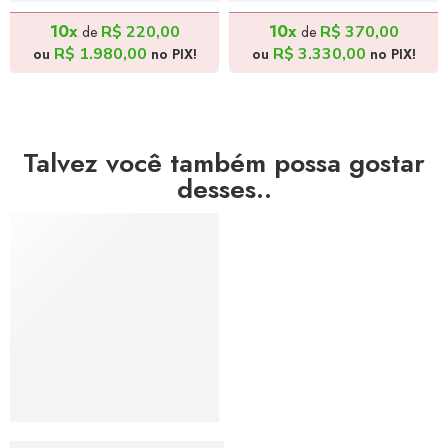
R$
2.200,00
R$
3.700,00
10x
10x
R$
220,00
R$
370,00
de
de
R$
1.980,00
R$
3.330,00
ou
no PIX!
ou
no PIX!
Talvez você também possa gostar
desses..
DESTAQUE DO MÊS
Batman de Patinete – 70x140cm