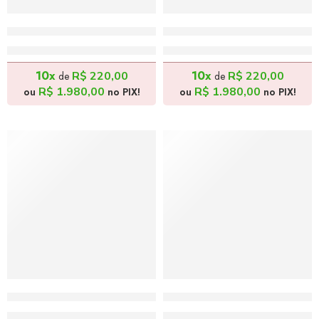
Santa Rita de Cássia – 40x60cm
Santo Antônio – 40x60cm
R$
2.200,00
R$
2.200,00
10x
10x
R$
220,00
R$
220,00
de
de
R$
1.980,00
R$
1.980,00
ou
no PIX!
ou
no PIX!
São Francisco de Assis – 40x60cm
Senhor Dom Quixote 1 – 