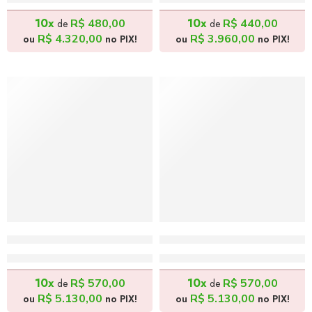
R$
4.800,00
R$
4.400,00
10x
10x
R$
480,00
R$
440,00
de
de
R$
4.320,00
R$
3.960,00
ou
no PIX!
ou
no PIX!
Unidos pela Fé – 120x140cm
Tanque dos Sonhos – 120
R$
5.700,00
R$
5.700,00
10x
10x
R$
570,00
R$
570,00
de
de
R$
5.130,00
R$
5.130,00
ou
no PIX!
ou
no PIX!