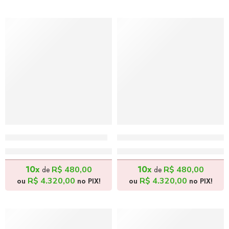
O Campeão – 80x70cm
Mulher Gato – 120x100cm
R$
4.800,00
R$
4.800,00
10x
10x
R$
480,00
R$
480,00
de
de
R$
4.320,00
R$
4.320,00
ou
no PIX!
ou
no PIX!