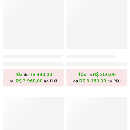
O Pescador – 80x120cm
O Fusca – 70x90cm
R$
4.400,00
R$
3.500,00
10x
10x
R$
440,00
R$
350,00
de
de
R$
3.960,00
R$
3.150,00
ou
no PIX!
ou
no PIX!