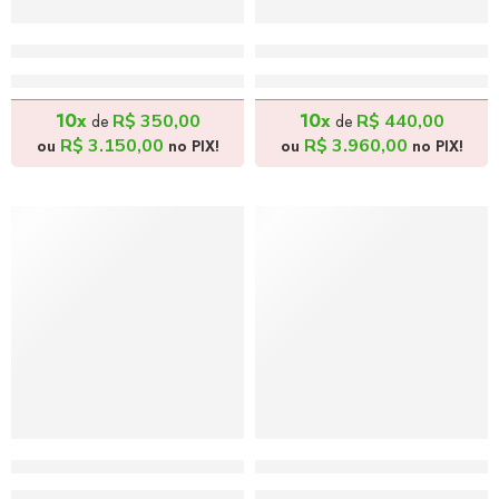
Viagem pelo Jazz – 70x90cm
Tanque Mais Amor – 100
R$
3.500,00
R$
4.400,00
10x
10x
R$
350,00
R$
440,00
de
de
R$
3.150,00
R$
3.960,00
ou
no PIX!
ou
no PIX!
Tanque Queen – 120x100cm
Tanque da Alegria – 80x