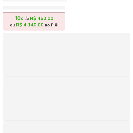
R$
4.600,00
10x
R$
460,00
de
R$
4.140,00
ou
no PIX!
FRETE GRÁTIS
Levamos a arte até você com rapidez, cuidado e sem
custos extras, seja no Brasil ou em qualquer parte do
mundo.
SUPORTE 24/7
Atendimento rápido, eficiente e disponível sempre, a
qualquer hora. Conte conosco e aproveite nossa
excelência.
GARANTIA DE 100% REEMBOLSO