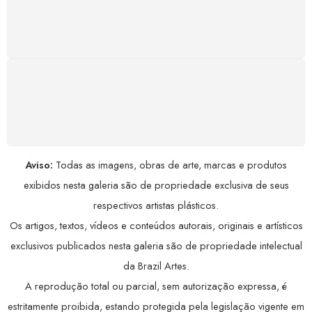
Satisfação assegurada ou seu dinheiro de volta!
Conforme a Lei de Defesa do Consumidor.
COMPRE COM SEGURANÇA
Seus dados pessoais protegidos por criptografia
avançada, garantindo máxima privacidade.
Aviso:
Todas as imagens, obras de arte, marcas e produtos
exibidos nesta galeria são de propriedade exclusiva de seus
respectivos artistas plásticos.
Os artigos, textos, vídeos e conteúdos autorais, originais e artísticos
exclusivos publicados nesta galeria são de propriedade intelectual
da Brazil Artes.
A reprodução total ou parcial, sem autorização expressa, é
estritamente proibida, estando protegida pela legislação vigente em