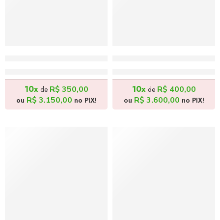
O Grande Elefante – 70x90cm
Pandas Viajantes – 80x10
R$
3.500,00
R$
4.000,00
10x
10x
R$
350,00
R$
400,00
de
de
R$
3.150,00
R$
3.600,00
ou
no PIX!
ou
no PIX!