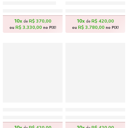
Pesqueiros – 70x70cm
A Musa e Seu Gato – 80x
R$
3.700,00
R$
4.200,00
10x
10x
R$
370,00
R$
420,00
de
de
R$
3.330,00
R$
3.780,00
ou
no PIX!
ou
no PIX!
Cavalo Colorido – 80x80cm
Mulher Colorida – 80x80
R$
4.200,00
R$
4.200,00
10x
10x
R$
420,00
R$
420,00
de
de