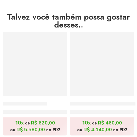
Talvez você também possa gostar
desses..
DESTAQUE DO MÊS
DESTAQUE DO MÊS
Frida – 115x80cm
Batman de Patinete – 70x
R$
6.200,00
R$
4.600,00
10x
10x
R$
620,00
R$
460,00
de
de
R$
5.580,00
R$
4.140,00
ou
no PIX!
ou
no PIX!