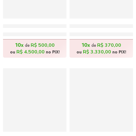
Sagrada Comunhão – 140x50cm
Última Ceia de Jesus – 70
R$
5.000,00
R$
3.700,00
10x
10x
R$
500,00
R$
370,00
de
de
R$
4.500,00
R$
3.330,00
ou
no PIX!
ou
no PIX!