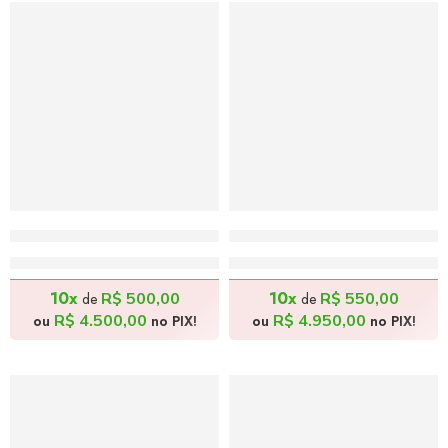
Caboclas e Xadrez – 140x50cm
As Três Faces – 130x80cm
R$
5.000,00
R$
5.500,00
10x
10x
R$
500,00
R$
550,00
de
de
R$
4.500,00
R$
4.950,00
ou
no PIX!
ou
no PIX!