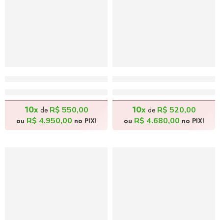
Caboclas e Uvas – 130x80cm
O Cavalo e As Duas Face
R$
5.500,00
R$
5.200,00
10x
10x
R$
550,00
R$
520,00
de
de
R$
4.950,00
R$
4.680,00
ou
no PIX!
ou
no PIX!