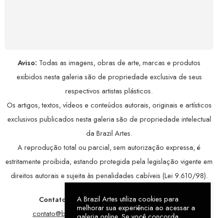
COMPRE COM SEGURANÇA
Seus dados pessoais protegidos por criptografia
avançada, garantindo máxima privacidade.
Aviso:
Todas as imagens, obras de arte, marcas e produtos
exibidos nesta galeria são de propriedade exclusiva de seus
respectivos artistas plásticos.
Os artigos, textos, vídeos e conteúdos autorais, originais e artísticos
exclusivos publicados nesta galeria são de propriedade intelectual
da Brazil Artes.
A reprodução total ou parcial, sem autorização expressa, é
estritamente proibida, estando protegida pela legislação vigente em
direitos autorais e sujeita às penalidades cabíveis (Lei 9.610/98).
A Brazil Artes utiliza cookies para
Contatos:
WhatsApp:
79 9998-1221
/ E-mail:
melhorar sua experiência ao acessar a
contato@brazilartes.com
/ Instagram:
@brazilartes
galeria online. Se você concorda,