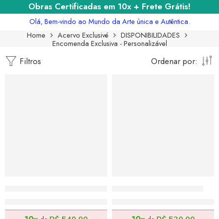
Obras Certificadas em 10x + Frete Grátis!
Olá, Bem-vindo ao Mundo da Arte única e Autêntica.
Home
Acervo Exclusivé
DISPONIBILIDADES
Encomenda Exclusiva - Personalizável
Filtros
Ordenar por:
São Francisco – 155x55cm
Negritude – 130x70cm
R$
5.400,00
R$
5.200,00