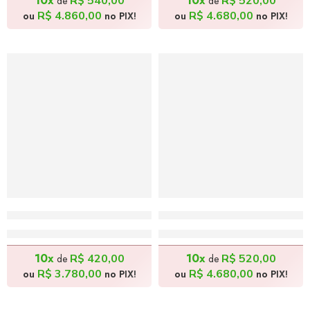
10x
10x
R$
540,00
R$
520,00
de
de
R$
4.860,00
R$
4.680,00
ou
no PIX!
ou
no PIX!
Casal de Pescadores – 80x80cm
Caboclo de Lança – 130x
R$
4.200,00
R$
5.200,00
10x
10x
R$
420,00
R$
520,00
de
de
R$
3.780,00
R$
4.680,00
ou
no PIX!
ou
no PIX!