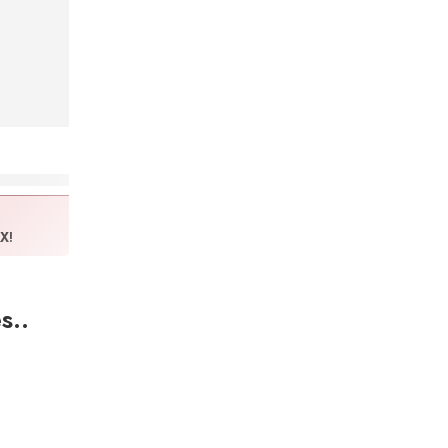
X!
s..