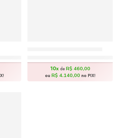
Menina Oriental – 100x130cm
R$
4.600,00
10x
R$
460,00
de
R$
4.140,00
X!
ou
no PIX!