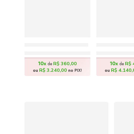
Brisa do Mar – 80x100cm
Menina Orienta
R$
3.600,00
R$
4.60
10x
10x
R$
360,00
R$
de
de
R$
3.240,00
R$
4.140,
ou
no PIX!
ou
FRETE GRÁTIS
Levamos a arte até você com
Ate
rapidez, cuidado e sem custos
dis
extras, seja no Brasil ou em