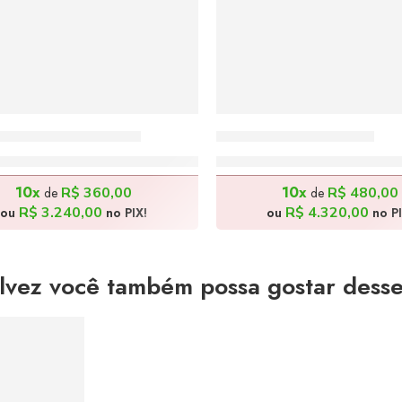
do Mar – 80x100cm
Quênia – 100x140cm
R$
3.600,00
R$
4.800,00
10x
10x
R$
360,00
R$
480,00
de
de
R$
3.240,00
R$
4.320,00
ou
no PIX!
ou
no PI
lvez você também possa gostar desse
S