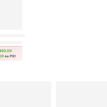
l – 100x130cm
0,00
460,00
00
no PIX!
SUPORTE 24/7
GARANTIA DE 100
ndimento rápido, eficiente e
REEMBOLSO
ponível sempre, a qualquer
Satisfação assegurada ou 
hora. Conte conosco e
dinheiro de volta! Confor