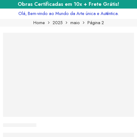
Obras Certificadas em 10x + Frete Grátis!
Olá, Bem-vindo ao Mundo da Arte única e Autêntica.
Home
2025
maio
Página 2
CURIOSART
Cultura e Resistência: Como Povos Afro 