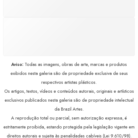
Conforme a Lei de Defesa do Consumidor.
COMPRE COM SEGURANÇA
Seus dados pessoais protegidos por criptografia
avançada, garantindo máxima privacidade.
Aviso:
Todas as imagens, obras de arte, marcas e produtos
exibidos nesta galeria são de propriedade exclusiva de seus
respectivos artistas plásticos.
Os artigos, textos, vídeos e conteúdos autorais, originais e artísticos
exclusivos publicados nesta galeria são de propriedade intelectual
da Brazil Artes.
A reprodução total ou parcial, sem autorização expressa, é
estritamente proibida, estando protegida pela legislação vigente em
direitos autorais e sujeita às penalidades cabíveis (Lei 9.610/98).