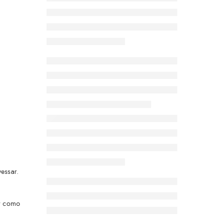
vessar.
er como