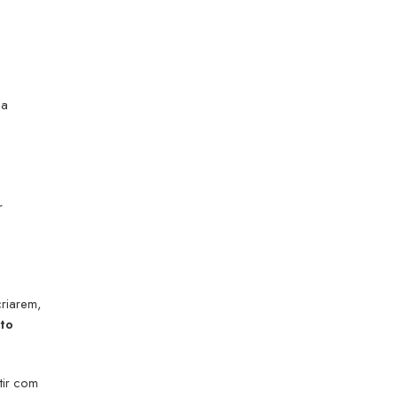
 a
r
riarem,
ito
tir com