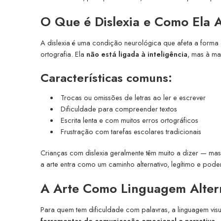
O Que é Dislexia e Como Ela 
A dislexia é uma condição neurológica que afeta a forma 
ortografia. Ela
não está ligada à inteligência
, mas à ma
Características comuns:
Trocas ou omissões de letras ao ler e escrever
Dificuldade para compreender textos
Escrita lenta e com muitos erros ortográficos
Frustração com tarefas escolares tradicionais
Crianças com dislexia geralmente têm muito a dizer — ma
a arte entra como um caminho alternativo, legítimo e pod
A Arte Como Linguagem Altern
Para quem tem dificuldade com palavras, a linguagem visua
ferramentas de comunicação emocional e narrativa
.