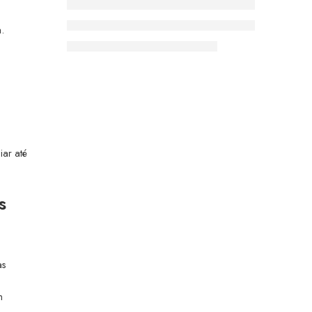
.
iar até
s
as
m