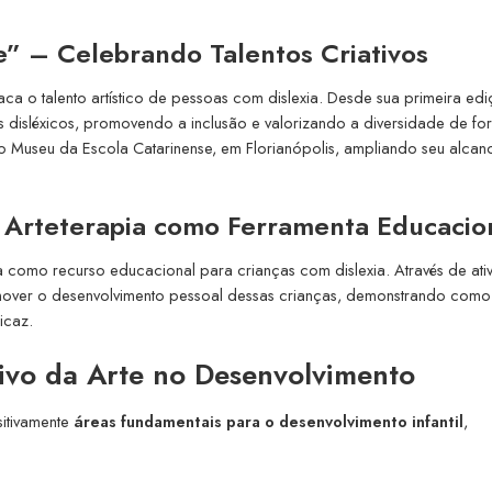
” – Celebrando Talentos Criativos
aca o talento artístico de pessoas com dislexia. Desde sua primeira ed
s disléxicos, promovendo a inclusão e valorizando a diversidade de f
 Museu da Escola Catarinense, em Florianópolis, ampliando seu alcan
– Arteterapia como Ferramenta Educacio
ia como recurso educacional para crianças com dislexia. Através de ati
romover o desenvolvimento pessoal dessas crianças, demonstrando como 
icaz.
ivo da Arte no Desenvolvimento
sitivamente
áreas fundamentais para o desenvolvimento infantil
,