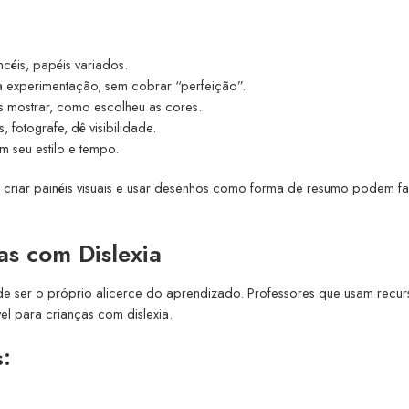
pincéis, papéis variados.
 a experimentação, sem cobrar “perfeição”.
is mostrar, como escolheu as cores.
, fotografe, dê visibilidade.
m seu estilo e tempo.
, criar painéis visuais e usar desenhos como forma de resumo podem f
as com Dislexia
de ser o próprio alicerce do aprendizado. Professores que usam recur
vel para crianças com dislexia.
s: