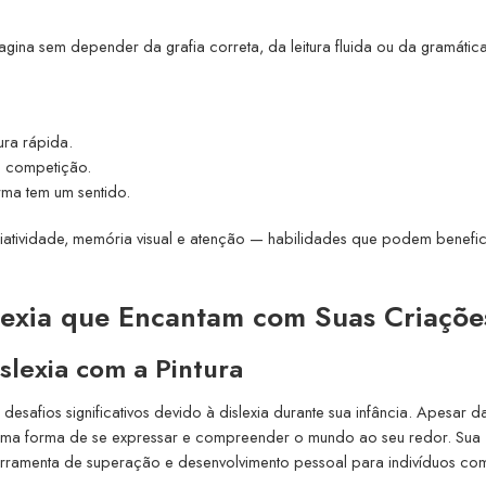
agina sem depender da grafia correta, da leitura fluida ou da gramática
tura rápida.
u competição.
orma tem um sentido.
riatividade, memória visual e atenção — habilidades que podem benefic
slexia que Encantam com Suas Criaçõe
lexia com a Pintura
desafios significativos devido à dislexia durante sua infância. Apesar d
ra uma forma de se expressar e compreender o mundo ao seu redor. Sua
ferramenta de superação e desenvolvimento pessoal para indivíduos co