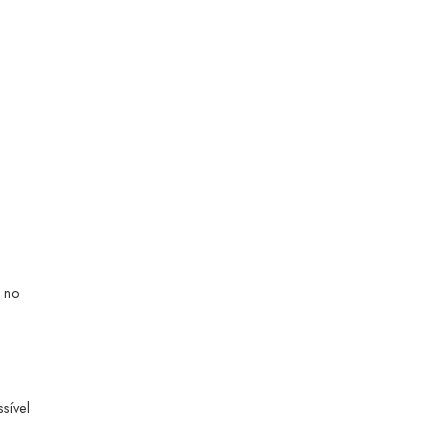
s no
sível