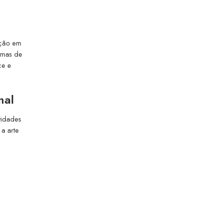
ição em
ormas de
ce e
nal
vidades
a arte