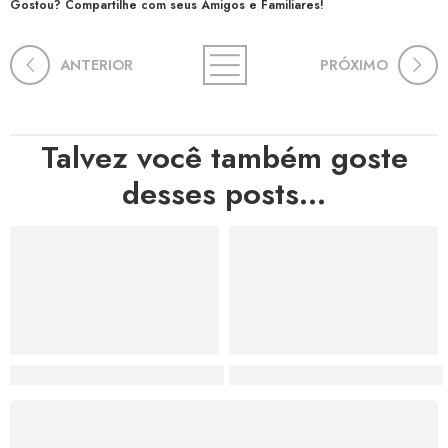
Gostou? Compartilhe com seus Amigos e Familiares!
ANTERIOR
PRÓXIMO
Talvez você também goste
desses posts...
Hortas, Cores e Saberes: A Revolução Verde Que Co
A Estética do Colapso: C
FRETE GRÁTIS