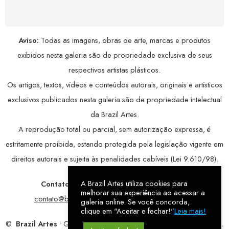
avançada, garantindo máxima privacidade.
Aviso:
Todas as imagens, obras de arte, marcas e produtos
exibidos nesta galeria são de propriedade exclusiva de seus
respectivos artistas plásticos.
Os artigos, textos, vídeos e conteúdos autorais, originais e artísticos
exclusivos publicados nesta galeria são de propriedade intelectual
da Brazil Artes.
A reprodução total ou parcial, sem autorização expressa, é
estritamente proibida, estando protegida pela legislação vigente em
direitos autorais e sujeita às penalidades cabíveis (Lei 9.610/98).
A Brazil Artes utiliza cookies para
Contatos:
WhatsApp:
79 9998-1221
/ E-mail:
melhorar sua experiência ao acessar a
contato@brazilartes.com
/ Instagram:
@brazilartes
galeria online. Se você concorda,
clique em "Aceitar e fechar!"
Leia mais!
©
Brazil Artes
• Galeria Online.
9 anos
de história (2017 – 2026).