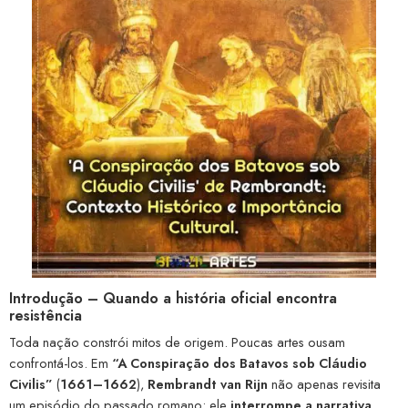
Introdução – Quando a história oficial encontra
resistência
Toda nação constrói mitos de origem. Poucas artes ousam
confrontá-los. Em
“A Conspiração dos Batavos sob Cláudio
Civilis”
(
1661–1662
),
Rembrandt van Rijn
não apenas revisita
um episódio do passado romano: ele
interrompe a narrativa