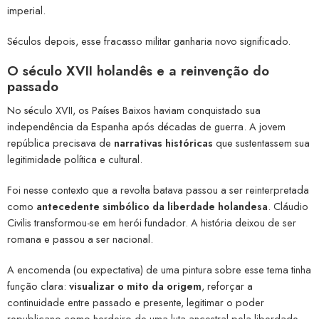
imperial.
Séculos depois, esse fracasso militar ganharia novo significado.
O século XVII holandês e a reinvenção do
passado
No século XVII, os Países Baixos haviam conquistado sua
independência da Espanha após décadas de guerra. A jovem
república precisava de
narrativas históricas
que sustentassem sua
legitimidade política e cultural.
Foi nesse contexto que a revolta batava passou a ser reinterpretada
como
antecedente simbólico da liberdade holandesa
. Cláudio
Civilis transformou-se em herói fundador. A história deixou de ser
romana e passou a ser nacional.
A encomenda (ou expectativa) de uma pintura sobre esse tema tinha
função clara:
visualizar o mito da origem
, reforçar a
continuidade entre passado e presente, legitimar o poder
republicano como herdeiro de uma luta ancestral pela liberdade.