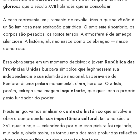
gloriosa
que o século XVII holandês queria consolidar.
A cena representa um juramento de revolta. Mas o que se vê não é
união luminosa nem exaltação patriótica. O ambiente é sombrio, os
corpos são pesados, os rostos tensos. A atmosfera é de ameaça
silenciosa. A história, ali, não nasce como celebração — nasce
como risco.
Essa obra surge em um momento decisivo: a jovem
República das
Províncias Unidas
buscava símbolos que legitimassem sua
independência e sua identidade nacional. Esperava-se de
Rembrandt uma pintura monumental, clara, heroica. O artista,
porém, entrega uma imagem
inquietante
, que questiona o próprio
gesto fundador do poder.
Neste artigo, vamos analisar o
contexto histórico
que envolve a
obra e compreender sua
importância cultural
, tanto no século
XVII quanto hoje — entendendo por que essa pintura foi rejeitada,
mutilada e, ainda assim, se tornou uma das mais profundas reflexões
visuais sobre política, poder e memória histórica.