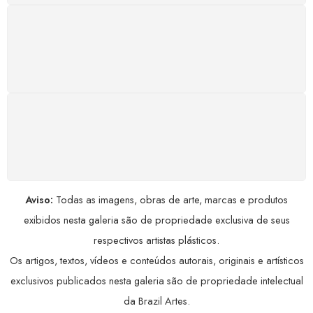
GARANTIA DE 100% REEMBOLSO
Satisfação assegurada ou seu dinheiro de volta!
Conforme a Lei de Defesa do Consumidor.
COMPRE COM SEGURANÇA
Seus dados pessoais protegidos por criptografia
avançada, garantindo máxima privacidade.
Aviso:
Todas as imagens, obras de arte, marcas e produtos
exibidos nesta galeria são de propriedade exclusiva de seus
respectivos artistas plásticos.
Os artigos, textos, vídeos e conteúdos autorais, originais e artísticos
exclusivos publicados nesta galeria são de propriedade intelectual
da Brazil Artes.