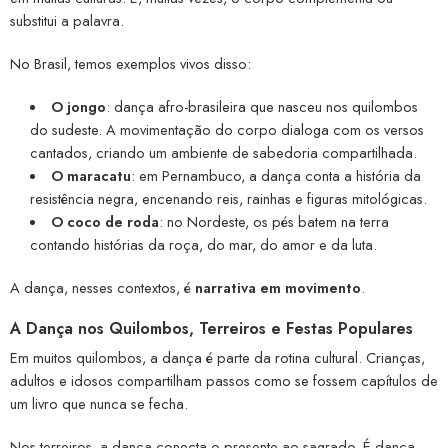
substitui a palavra.
No Brasil, temos exemplos vivos disso:
O jongo
: dança afro-brasileira que nasceu nos quilombos
do sudeste. A movimentação do corpo dialoga com os versos
cantados, criando um ambiente de sabedoria compartilhada.
O maracatu
: em Pernambuco, a dança conta a história da
resistência negra, encenando reis, rainhas e figuras mitológicas.
O coco de roda
: no Nordeste, os pés batem na terra
contando histórias da roça, do mar, do amor e da luta.
A dança, nesses contextos, é
narrativa em movimento
.
A Dança nos Quilombos, Terreiros e Festas Populares
Em muitos quilombos, a dança é parte da rotina cultural. Crianças,
adultos e idosos compartilham passos como se fossem capítulos de
um livro que nunca se fecha.
Nos terreiros, a dança conecta o presente ao sagrado. É dança