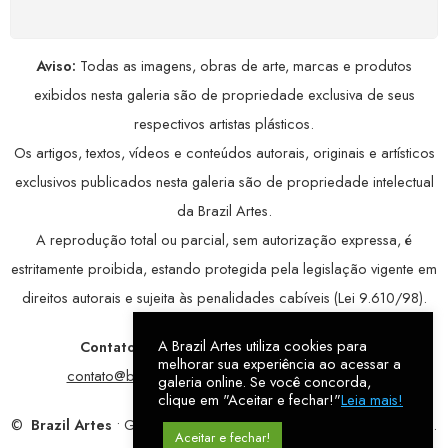
Aviso:
Todas as imagens, obras de arte, marcas e produtos
exibidos nesta galeria são de propriedade exclusiva de seus
respectivos artistas plásticos.
Os artigos, textos, vídeos e conteúdos autorais, originais e artísticos
exclusivos publicados nesta galeria são de propriedade intelectual
da Brazil Artes.
A reprodução total ou parcial, sem autorização expressa, é
estritamente proibida, estando protegida pela legislação vigente em
direitos autorais e sujeita às penalidades cabíveis (Lei 9.610/98).
A Brazil Artes utiliza cookies para
Contatos:
WhatsApp:
79 9998-1221
/ E-mail:
melhorar sua experiência ao acessar a
contato@brazilartes.com
/ Instagram:
@brazilartes
galeria online. Se você concorda,
clique em "Aceitar e fechar!"
Leia mais!
©
Brazil Artes
• Galeria Online.
9 anos
de história (2017 – 2026).
Aceitar e fechar!