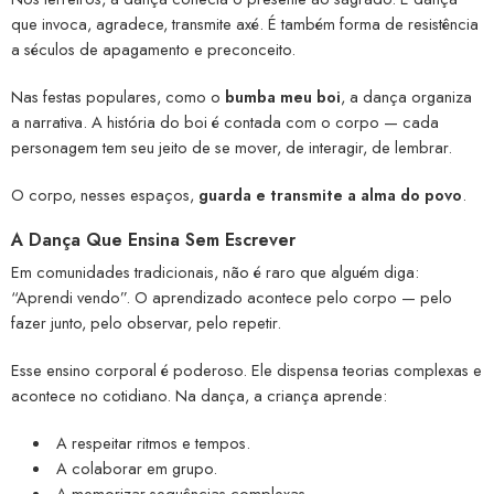
que invoca, agradece, transmite axé. É também forma de resistência
a séculos de apagamento e preconceito.
Nas festas populares, como o
bumba meu boi
, a dança organiza
a narrativa. A história do boi é contada com o corpo — cada
personagem tem seu jeito de se mover, de interagir, de lembrar.
O corpo, nesses espaços,
guarda e transmite a alma do povo
.
A Dança Que Ensina Sem Escrever
Em comunidades tradicionais, não é raro que alguém diga:
“Aprendi vendo”. O aprendizado acontece pelo corpo — pelo
fazer junto, pelo observar, pelo repetir.
Esse ensino corporal é poderoso. Ele dispensa teorias complexas e
acontece no cotidiano. Na dança, a criança aprende:
A respeitar ritmos e tempos.
A colaborar em grupo.
A memorizar sequências complexas.