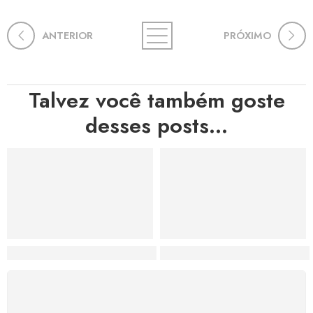
ANTERIOR
PRÓXIMO
Talvez você também goste
desses posts...
Hortas, Cores e Saberes: A Revolução Verde Que Co
A Estética do Colapso: C
FRETE GRÁTIS
Levamos a arte até você com rapidez, cuidado e sem