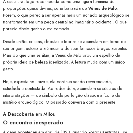
A escultura, logo reconhecida como uma figura feminina de
proporções quase divinas, seria batizada de
Vênus de Milo
.
Porém, o que parecia ser apenas mais um achado arqueológico se
transformaria em uma peça central no imaginário ocidental. O que
parecia óbvio ganha outra camada.
Desde então, críticas, disputas e teorias se acumulam em torno de
sua origem, autoria e até mesmo de seus famosos braços ausentes.
Mais do que uma estátua, a Vênus de Milo virou um espelho da
própria ideia de beleza idealizada. A leitura muda com um único
gesto.
Hoje, exposta no Louvre, ela continua sendo reverenciada,
estudada e contestada. Ao redor dela, acumulam-se séculos de
interpretações — de símbolo de perfeição clássica a ícone de
mistério arqueológico. O passado conversa com o presente.
A Descoberta em Milos
O encontro inesperado
A cena aconteceu em abril de 1820, quando Yorgos Kentrotas, um