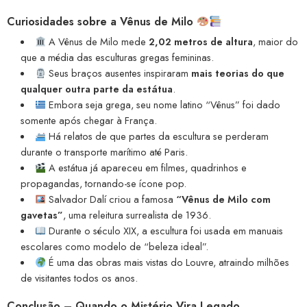
Curiosidades sobre a Vênus de Milo
A Vênus de Milo mede
2,02 metros de altura
, maior do
que a média das esculturas gregas femininas.
Seus braços ausentes inspiraram
mais teorias do que
qualquer outra parte da estátua
.
Embora seja grega, seu nome latino “Vênus” foi dado
somente após chegar à França.
Há relatos de que partes da escultura se perderam
durante o transporte marítimo até Paris.
A estátua já apareceu em filmes, quadrinhos e
propagandas, tornando-se ícone pop.
Salvador Dalí criou a famosa
“Vênus de Milo com
gavetas”
, uma releitura surrealista de 1936.
Durante o século XIX, a escultura foi usada em manuais
escolares como modelo de “beleza ideal”.
É uma das obras mais vistas do Louvre, atraindo milhões
de visitantes todos os anos.
Conclusão – Quando o Mistério Vira Legado