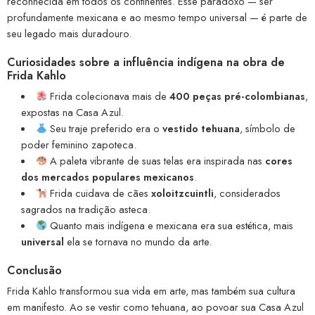
reconhecida em todos os continentes. Esse paradoxo — ser
profundamente mexicana e ao mesmo tempo universal — é parte de
seu legado mais duradouro.
Curiosidades sobre a influência indígena na obra de
Frida Kahlo
Frida colecionava mais de
400 peças pré-colombianas
,
expostas na Casa Azul.
Seu traje preferido era o
vestido tehuana
, símbolo de
poder feminino zapoteca.
A paleta vibrante de suas telas era inspirada nas
cores
dos mercados populares mexicanos
.
Frida cuidava de cães
xoloitzcuintli
, considerados
sagrados na tradição asteca.
Quanto mais indígena e mexicana era sua estética, mais
universal
ela se tornava no mundo da arte.
Conclusão
Frida Kahlo transformou sua vida em arte, mas também sua cultura
em manifesto. Ao se vestir como tehuana, ao povoar sua Casa Azul