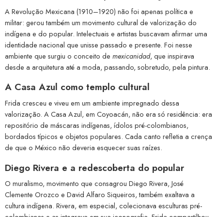
A Revolução Mexicana (1910–1920) não foi apenas política e
militar: gerou também um movimento cultural de valorização do
indígena e do popular. Intelectuais e artistas buscavam afirmar uma
identidade nacional que unisse passado e presente. Foi nesse
ambiente que surgiu o conceito de
mexicanidad
, que inspirava
desde a arquitetura até a moda, passando, sobretudo, pela pintura.
A Casa Azul como templo cultural
Frida cresceu e viveu em um ambiente impregnado dessa
valorização. A Casa Azul, em Coyoacán, não era só residência: era
repositório de máscaras indígenas, ídolos pré-colombianos,
bordados típicos e objetos populares. Cada canto refletia a crença
de que o México não deveria esquecer suas raízes.
Diego Rivera e a redescoberta do popular
O muralismo, movimento que consagrou Diego Rivera, José
Clemente Orozco e David Alfaro Siqueiros, também exaltava a
cultura indígena. Rivera, em especial, colecionava esculturas pré-
colombianas e as integrava em sua iconografia. Frida compartilhou