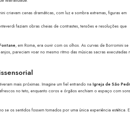
e teatralidade.
nini criavam cenas dramáticas, com luz e sombra extremas, figuras em
teverdi faziam obras cheias de contrastes, tensões e resoluções que
 Fontane
, em Roma, era ouvir com os olhos. As curvas de Borromini se
e anjos, pareciam voar no mesmo ritmo das músicas sacras executadas 
ssensorial
iveram mais próximas. Imagine um fiel entrando na
Igreja de São Pedr
 afrescos no teto, enquanto coros e órgãos enchiam o espaço com son
mo se os sentidos fossem tomados por uma única experiência estética. 