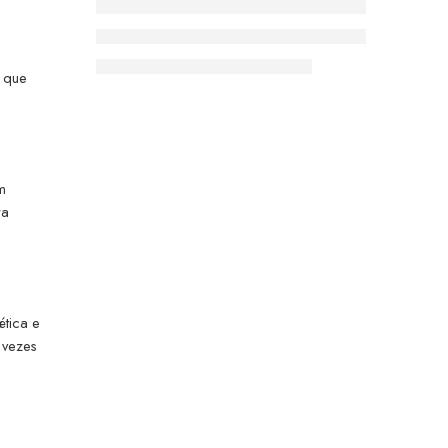
, que
m
ra
ética e
 vezes