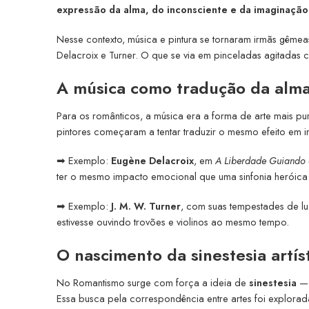
expressão da alma, do inconsciente e da imaginação
Nesse contexto, música e pintura se tornaram irmãs gêm
Delacroix e Turner. O que se via em pinceladas agitadas 
A música como tradução da alm
Para os românticos, a música era a forma de arte mais pu
pintores começaram a tentar traduzir o mesmo efeito em 
➡ Exemplo:
Eugène Delacroix
, em
A Liberdade Guiando
ter o mesmo impacto emocional que uma sinfonia heróica
➡ Exemplo:
J. M. W. Turner
, com suas tempestades de lu
estivesse ouvindo trovões e violinos ao mesmo tempo.
O nascimento da sinestesia artís
No Romantismo surge com força a ideia de
sinestesia
— 
Essa busca pela correspondência entre artes foi explor