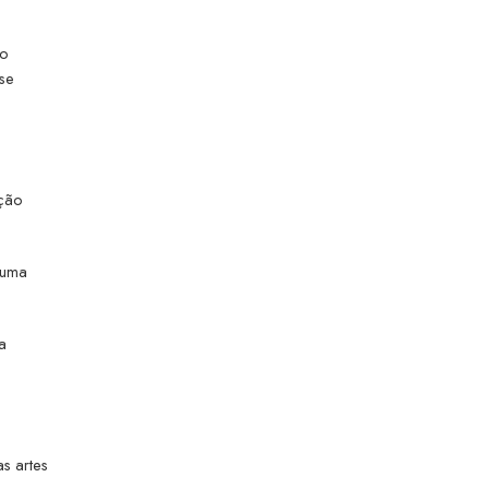
ão
se
ção
 uma
a
s artes