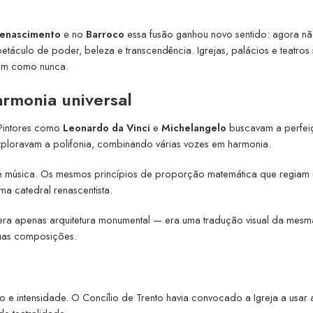
enascimento
e no
Barroco
essa fusão ganhou novo sentido: agora n
áculo de poder, beleza e transcendência. Igrejas, palácios e teatros 
vam como nunca.
armonia universal
 Pintores como
Leonardo da Vinci
e
Michelangelo
buscavam a perfei
ploravam a polifonia, combinando várias vozes em harmonia.
e música. Os mesmos princípios de proporção matemática que regiam
ma catedral renascentista.
ra apenas arquitetura monumental — era uma tradução visual da mesm
uas composições.
o e intensidade. O Concílio de Trento havia convocado a Igreja a usar a