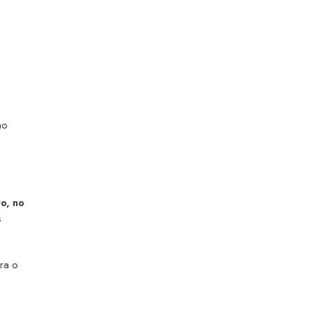
no
o, no
s
Era o