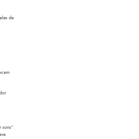
elas de
recem
ador
r sons”.
ava