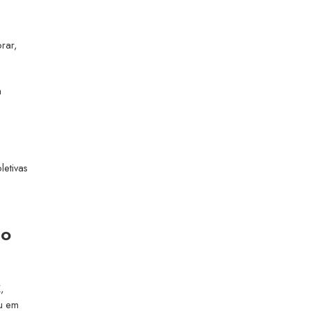
rar,
a
letivas
ão
,
ou em