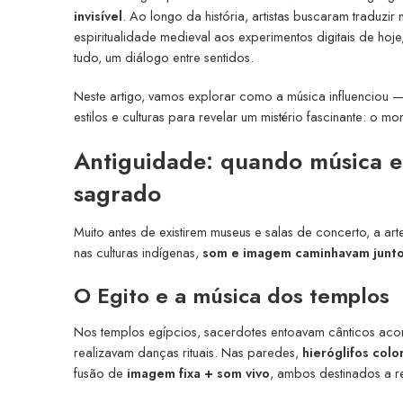
invisível
. Ao longo da história, artistas buscaram traduz
espiritualidade medieval aos experimentos digitais de hoj
tudo, um diálogo entre sentidos.
Neste artigo, vamos explorar como a música influenciou — 
estilos e culturas para revelar um mistério fascinante: o
Antiguidade: quando música 
sagrado
Muito antes de existirem museus e salas de concerto, a ar
nas culturas indígenas,
som e imagem caminhavam junt
O Egito e a música dos templos
Nos templos egípcios, sacerdotes entoavam cânticos ac
realizavam danças rituais. Nas paredes,
hieróglifos colo
fusão de
imagem fixa + som vivo
, ambos destinados a r