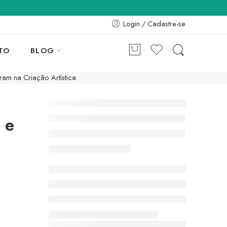
Login / Cadastre-se
TO
BLOG
am na Criação Artística
 e