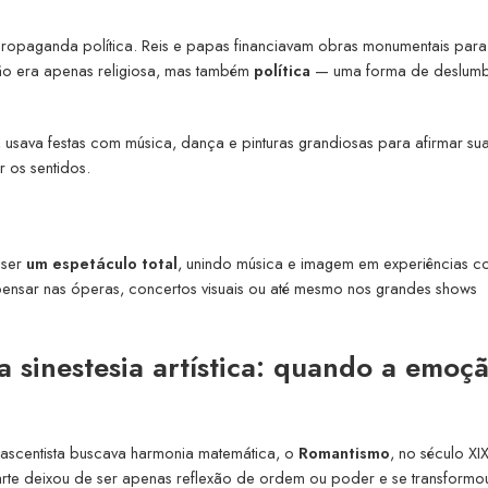
propaganda política. Reis e papas financiavam obras monumentais para
não era apenas religiosa, mas também
política
— uma forma de deslumb
, usava festas com música, dança e pinturas grandiosas para afirmar su
 os sentidos.
 ser
um espetáculo total
, unindo música e imagem em experiências co
 pensar nas óperas, concertos visuais ou até mesmo nos grandes shows
 sinestesia artística: quando a emoç
nascentista buscava harmonia matemática, o
Romantismo
, no século XIX
 arte deixou de ser apenas reflexão de ordem ou poder e se transform