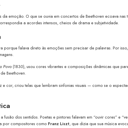
.
eas da emoção. O que se ouvia em concertos de Beethoven ecoava nas t
correspondia a acordes intensos, cheios de drama e subjetividade.
a
ra porque falava direto às emoções sem precisar de palavras. Por isso,
imagens.
 o Povo
(1830), usou cores vibrantes e composições dinâmicas que pa
 de Beethoven.
z e cor, criou telas que lembram sinfonias visuais — como se o espect
tica
a fusão dos sentidos. Poetas e pintores falavam em “ouvir cores” e “ve
ada por compositores como
Franz Liszt
, que dizia que sua música evoc