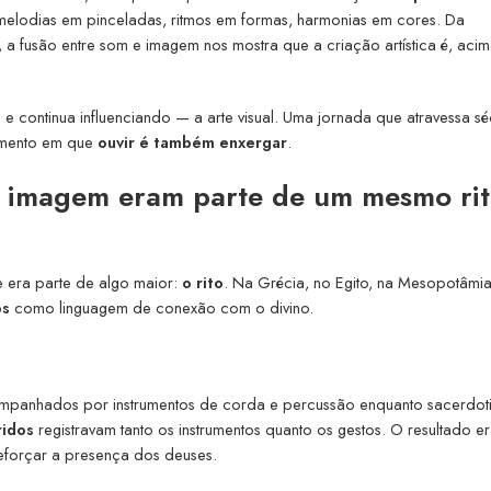
ir melodias em pinceladas, ritmos em formas, harmonias em cores. Da
e, a fusão entre som e imagem nos mostra que a criação artística é, aci
e continua influenciando — a arte visual. Uma jornada que atravessa sé
 momento em que
ouvir é também enxergar
.
e imagem eram parte de um mesmo ri
te era parte de algo maior:
o rito
. Na Grécia, no Egito, na Mesopotâmia
os
como linguagem de conexão com o divino.
ompanhados por instrumentos de corda e percussão enquanto sacerdot
ridos
registravam tanto os instrumentos quanto os gestos. O resultado e
eforçar a presença dos deuses.