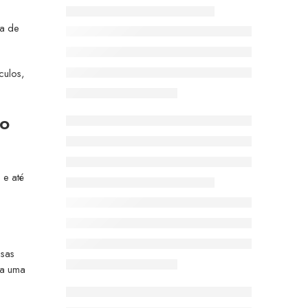
ma de
culos,
to
 e até
isas
ra uma