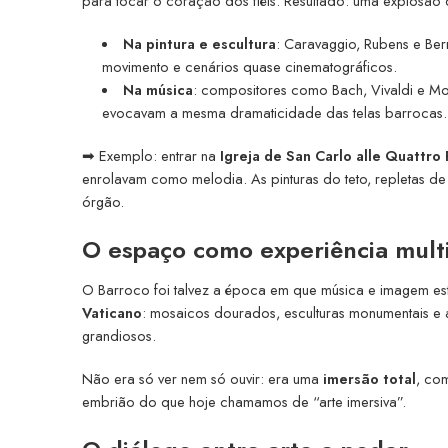
para tocar o coração dos fiéis. Resultado: uma explosão d
Na pintura e escultura
: Caravaggio, Rubens e Ber
movimento e cenários quase cinematográficos.
Na música
: compositores como Bach, Vivaldi e Mon
evocavam a mesma dramaticidade das telas barrocas.
➡ Exemplo: entrar na
Igreja de San Carlo alle Quattro
enrolavam como melodia. As pinturas do teto, repletas d
órgão.
O espaço como experiência multi
O Barroco foi talvez a época em que música e imagem est
Vaticano
: mosaicos dourados, esculturas monumentais e
grandiosos.
Não era só ver nem só ouvir: era uma
imersão total
, co
embrião do que hoje chamamos de “arte imersiva”.