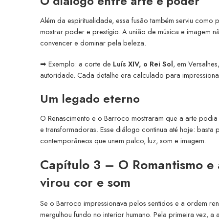
O diálogo entre arte e poder
Além da espiritualidade, essa fusão também serviu como 
mostrar poder e prestígio. A união de música e imagem 
convencer e dominar pela beleza.
➡ Exemplo: a corte de
Luís XIV, o Rei Sol
, em Versalhes
autoridade. Cada detalhe era calculado para impressionar
Um legado eterno
O Renascimento e o Barroco mostraram que a arte podia
e transformadoras. Esse diálogo continua até hoje: basta
contemporâneos que unem palco, luz, som e imagem.
Capítulo 3 – O Romantismo e a
virou cor e som
Se o Barroco impressionava pelos sentidos e a ordem re
mergulhou fundo no interior humano. Pela primeira vez, a