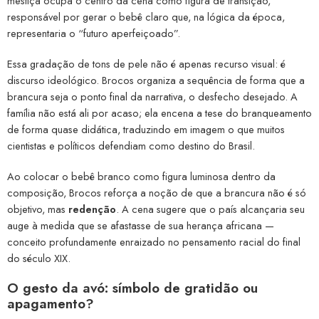
mestiça ocupa o centro da cena como figura de transição,
responsável por gerar o bebê claro que, na lógica da época,
representaria o “futuro aperfeiçoado”.
Essa gradação de tons de pele não é apenas recurso visual: é
discurso ideológico. Brocos organiza a sequência de forma que a
brancura seja o ponto final da narrativa, o desfecho desejado. A
família não está ali por acaso; ela encena a tese do branqueamento
de forma quase didática, traduzindo em imagem o que muitos
cientistas e políticos defendiam como destino do Brasil.
Ao colocar o bebê branco como figura luminosa dentro da
composição, Brocos reforça a noção de que a brancura não é só
objetivo, mas
redenção
. A cena sugere que o país alcançaria seu
auge à medida que se afastasse de sua herança africana —
conceito profundamente enraizado no pensamento racial do final
do século XIX.
O gesto da avó: símbolo de gratidão ou
apagamento?