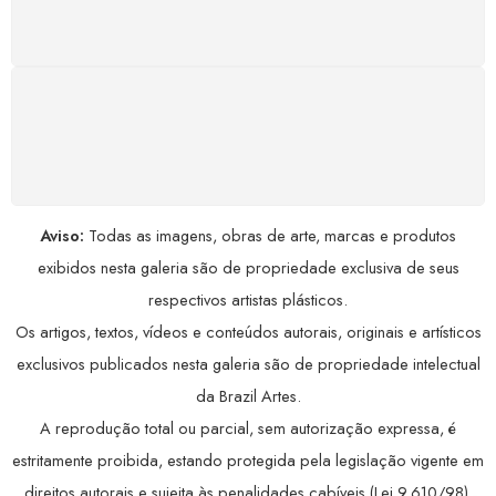
Conforme a Lei de Defesa do Consumidor.
COMPRE COM SEGURANÇA
Seus dados pessoais protegidos por criptografia
avançada, garantindo máxima privacidade.
Aviso:
Todas as imagens, obras de arte, marcas e produtos
exibidos nesta galeria são de propriedade exclusiva de seus
respectivos artistas plásticos.
Os artigos, textos, vídeos e conteúdos autorais, originais e artísticos
exclusivos publicados nesta galeria são de propriedade intelectual
da Brazil Artes.
A reprodução total ou parcial, sem autorização expressa, é
estritamente proibida, estando protegida pela legislação vigente em
direitos autorais e sujeita às penalidades cabíveis (Lei 9.610/98).