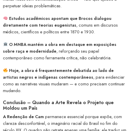
perpetuar ideias problemáticas.
Estudos acadêmicos apontam que Brocos dialogou
diretamente com teorias eugenistas
, comuns em discursos
médicos, científicos e políticos entre 1870 e 1930.
O MNBA mantém a obra em destaque em exposições
sobre raça e modernidade
, reforçando seu papel
contemporâneo como ferramenta crítica, não celebratória.
Hoje, a obra é frequentemente debatida ao lado de
artistas negros e indígenas contemporâneos
, para evidenciar
como as narrativas visuais mudaram — e como precisam continuar
mudando.
Conclusão – Quando a Arte Revela o Projeto que
Moldou um País
A Redenção de Cam
permanece essencial porque expõe, com
clareza desconfortável, o imaginário racial do Brasil no fim do
século XIX. O quadro não retrata apenas uma família: ele traduz um