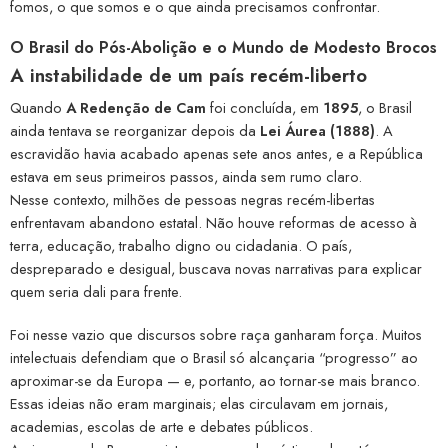
fomos, o que somos e o que ainda precisamos confrontar.
O Brasil do Pós-Abolição e o Mundo de Modesto Brocos
A instabilidade de um país recém-liberto
Quando
A Redenção de Cam
foi concluída, em
1895
, o Brasil
ainda tentava se reorganizar depois da
Lei Áurea (1888)
. A
escravidão havia acabado apenas sete anos antes, e a República
estava em seus primeiros passos, ainda sem rumo claro.
Nesse contexto, milhões de pessoas negras recém-libertas
enfrentavam abandono estatal. Não houve reformas de acesso à
terra, educação, trabalho digno ou cidadania. O país,
despreparado e desigual, buscava novas narrativas para explicar
quem seria dali para frente.
Foi nesse vazio que discursos sobre raça ganharam força. Muitos
intelectuais defendiam que o Brasil só alcançaria “progresso” ao
aproximar-se da Europa — e, portanto, ao tornar-se mais branco.
Essas ideias não eram marginais; elas circulavam em jornais,
academias, escolas de arte e debates públicos.