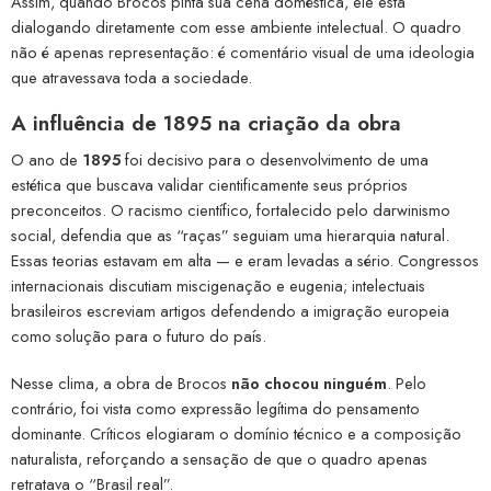
Assim, quando Brocos pinta sua cena doméstica, ele está
dialogando diretamente com esse ambiente intelectual. O quadro
não é apenas representação: é comentário visual de uma ideologia
que atravessava toda a sociedade.
A influência de 1895 na criação da obra
O ano de
1895
foi decisivo para o desenvolvimento de uma
estética que buscava validar cientificamente seus próprios
preconceitos. O racismo científico, fortalecido pelo darwinismo
social, defendia que as “raças” seguiam uma hierarquia natural.
Essas teorias estavam em alta — e eram levadas a sério. Congressos
internacionais discutiam miscigenação e eugenia; intelectuais
brasileiros escreviam artigos defendendo a imigração europeia
como solução para o futuro do país.
Nesse clima, a obra de Brocos
não chocou ninguém
. Pelo
contrário, foi vista como expressão legítima do pensamento
dominante. Críticos elogiaram o domínio técnico e a composição
naturalista, reforçando a sensação de que o quadro apenas
retratava o “Brasil real”.