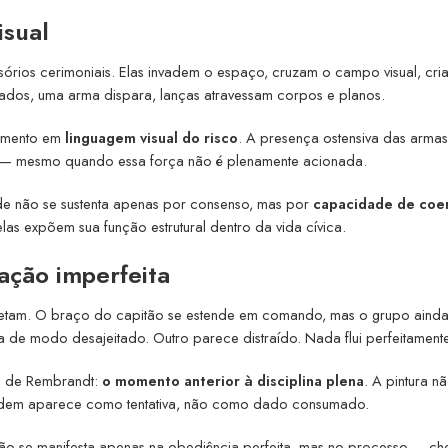
sual
rios cerimoniais. Elas invadem o espaço, cruzam o campo visual, cri
dos, uma arma dispara, lanças atravessam corpos e planos.
mamento em
linguagem visual do risco
. A presença ostensiva das armas
 — mesmo quando essa força não é plenamente acionada.
de não se sustenta apenas por consenso, mas por
capacidade de coe
 elas expõem sua função estrutural dentro da vida cívica.
ação imperfeita
pletam. O braço do capitão se estende em comando, mas o grupo aind
de modo desajeitado. Outro parece distraído. Nada flui perfeitamente
se de Rembrandt:
o momento anterior à disciplina plena
. A pintura n
ordem aparece como tentativa, não como dado consumado.
ão se manifesta apenas na obediência perfeita, mas no processo — ch