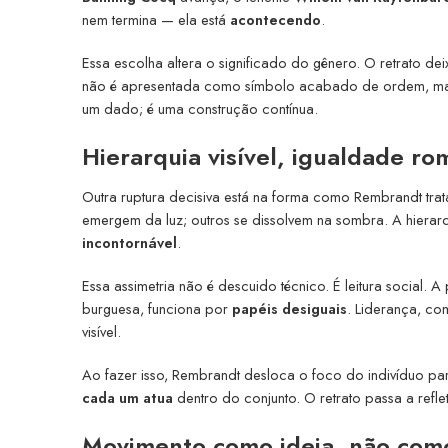
nem termina — ela está
acontecendo
.
Essa escolha altera o significado do gênero. O retrato dei
não é apresentada como símbolo acabado de ordem, mas c
um dado; é uma construção contínua.
Hierarquia visível, igualdade ro
Outra ruptura decisiva está na forma como Rembrandt tra
emergem da luz; outros se dissolvem na sombra. A hierarq
incontornável
.
Essa assimetria não é descuido técnico. É leitura social. 
burguesa, funciona por
papéis desiguais
. Liderança, co
visível.
Ao fazer isso, Rembrandt desloca o foco do indivíduo pa
cada um atua
dentro do conjunto. O retrato passa a refle
Movimento como ideia, não como