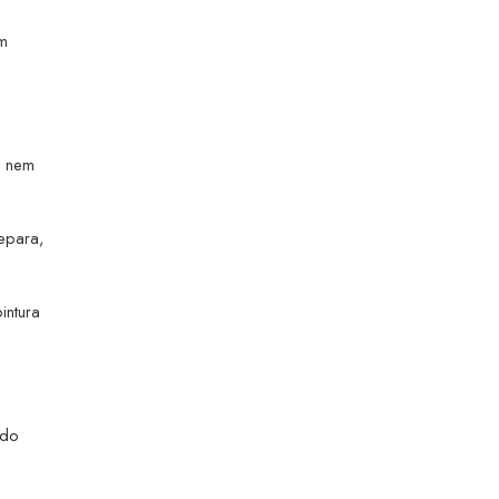
em
o nem
epara,
intura
ndo