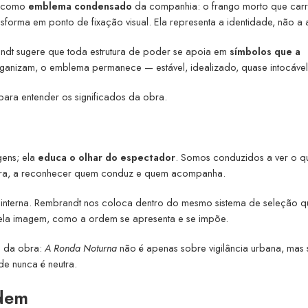
na como
emblema condensado
da companhia: o frango morto que car
nsforma em ponto de fixação visual. Ela representa a identidade, não a
ndt sugere que toda estrutura de poder se apoia em
símbolos que a
ganizam, o emblema permanece — estável, idealizado, quase intocável
para entender os significados da obra.
gens; ela
educa o olhar do espectador
. Somos conduzidos a ver o q
intura, a reconhecer quem conduz e quem acompanha.
ca interna. Rembrandt nos coloca dentro do mesmo sistema de seleção q
pela imagem, como a ordem se apresenta e se impõe.
is da obra:
A Ronda Noturna
não é apenas sobre vigilância urbana, mas
de nunca é neutra.
rdem