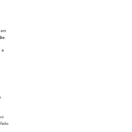
e em
ção
.
 a
m
 Ao
feito