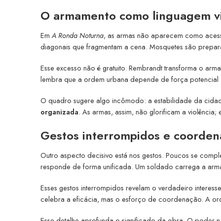
O armamento como linguagem vi
Em
A Ronda Noturna
, as armas não aparecem como acessó
diagonais que fragmentam a cena. Mosquetes são prepara
Esse excesso não é gratuito. Rembrandt transforma o ar
lembra que a ordem urbana depende de força potencial
O quadro sugere algo incômodo: a estabilidade da cida
organizada
. As armas, assim, não glorificam a violência;
Gestos interrompidos e coorden
Outro aspecto decisivo está nos gestos. Poucos se com
responde de forma unificada. Um soldado carrega a arma 
Esses gestos interrompidos revelam o verdadeiro interes
celebra a eficácia, mas o esforço de coordenação. A 
Esse detalhe aprofunda o significado da obra. O poder n