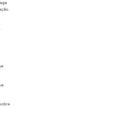
rega
 ação.
.
ue
ue
 sobre