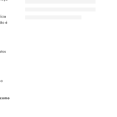
lícia
não é
stos
so
como