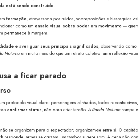
da está sendo construído
.
a em
formação
, atravessada por ruídos, sobreposições e hierarquias visí
funcionar como um
ensaio visual sobre poder em movimento
— que
em permanece à margem.
didade e averiguar seus principais significados
, observando como 
da Noturna
em muito mais do que um retrato coletivo: uma reflexão visu
usa a ficar parado
rso
 um protocolo visual claro: personagens alinhados, todos reconhecívei
para
confirmar status
, não para criar tensão.
A Ronda Noturna
rompe e
 não se organizam para o espectador; organizam-se entre si. O capitã
ch
responde, armas se cruzam, um tambor sugere som. A cena não c