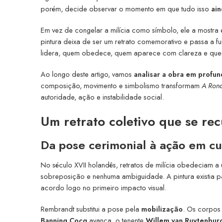
porém, decide observar o momento em que tudo isso
ain
Em vez de congelar a milícia como símbolo, ele a mostr
pintura deixa de ser um retrato comemorativo e passa a 
lidera, quem obedece, quem aparece com clareza e qu
Ao longo deste artigo, vamos
analisar a obra em profun
composição, movimento e simbolismo transformam
A Ron
autoridade, ação e instabilidade social.
Um retrato coletivo que se rec
Da pose cerimonial à ação em cu
No século XVII holandês, retratos de milícia obedeciam a
sobreposição e nenhuma ambiguidade. A pintura existia 
acordo logo no primeiro impacto visual.
Rembrandt substitui a pose pela
mobilização
. Os corpos
Banning Cocq
avança, o tenente
Willem van Ruytenbur