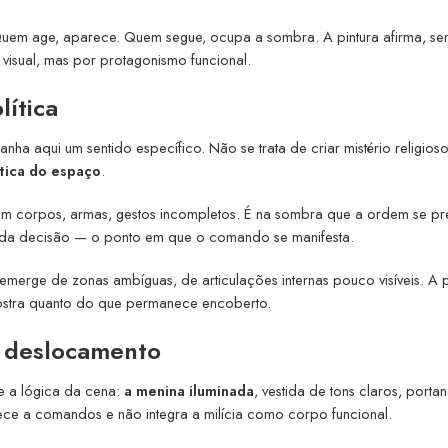
Quem age, aparece. Quem segue, ocupa a sombra. A pintura afirma, s
 visual, mas por protagonismo funcional.
ítica
ha aqui um sentido específico. Não se trata de criar mistério religios
ítica do espaço
.
am corpos, armas, gestos incompletos. É na sombra que a ordem se pr
ante da decisão — o ponto em que o comando se manifesta.
emerge de zonas ambíguas, de articulações internas pouco visíveis. A p
ostra quanto do que permanece encoberto.
m deslocamento
e a lógica da cena:
a menina iluminada
, vestida de tons claros, porta
ece a comandos e não integra a milícia como corpo funcional.