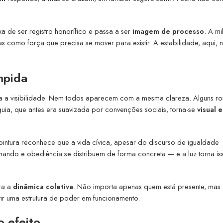
xa de ser registro honorífico e passa a ser
imagem de processo
. A mi
omo força que precisa se mover para existir. A estabilidade, aqui, 
mpida
ta a visibilidade. Nem todos aparecem com a mesma clareza. Alguns ro
uia, que antes era suavizada por convenções sociais, torna-se
visual e
A pintura reconhece que a vida cívica, apesar do discurso de igualdade
mando e obediência se distribuem de forma concreta — e a luz torna is
ra a
dinâmica coletiva
. Não importa apenas quem está presente, mas
tir uma estrutura de poder em funcionamento.
 efeito