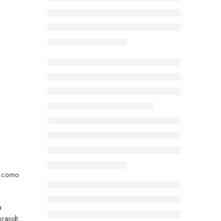
 como
a
brandt,