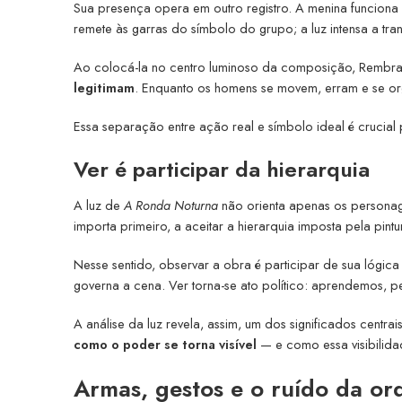
Sua presença opera em outro registro. A menina funcio
remete às garras do símbolo do grupo; a luz intensa a tra
Ao colocá-la no centro luminoso da composição, Rembra
legitimam
. Enquanto os homens se movem, erram e se or
Essa separação entre ação real e símbolo ideal é crucial 
Ver é participar da hierarquia
A luz de
A Ronda Noturna
não orienta apenas os persona
importa primeiro, a aceitar a hierarquia imposta pela p
Nesse sentido, observar a obra é participar de sua lógi
governa a cena. Ver torna-se ato político: aprendemos, 
A análise da luz revela, assim, um dos significados centra
como o poder se torna visível
— e como essa visibilida
Armas, gestos e o ruído da o