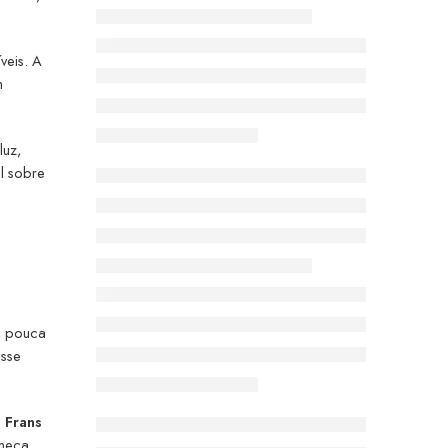
veis. A
m
luz,
al sobre
s, pouca
sse
o
Frans
omeça