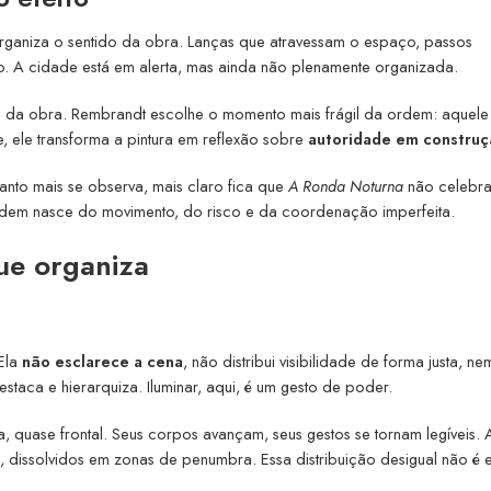
organiza o sentido da obra. Lanças que atravessam o espaço, passos
o. A cidade está em alerta, mas ainda não plenamente organizada.
ados da obra. Rembrandt escolhe o momento mais frágil da ordem: aquel
e, ele transforma a pintura em reflexão sobre
autoridade em constru
anto mais se observa, mais claro fica que
A Ronda Noturna
não celebra
rdem nasce do movimento, do risco e da coordenação imperfeita.
ue organiza
 Ela
não esclarece a cena
, não distribui visibilidade de forma justa, ne
 destaca e hierarquiza. Iluminar, aqui, é um gesto de poder.
, quase frontal. Seus corpos avançam, seus gestos se tornam legíveis.
 dissolvidos em zonas de penumbra. Essa distribuição desigual não é e