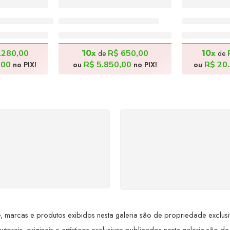
 Basílio – 100x70cm
A Bailarina I – 40x50cm
Amontoand
00,00
R$
6.500,00
R$
22
10x
10x
.280,00
R$
650,00
de
de
,00
R$
5.850,00
R$
20.
no PIX!
ou
no PIX!
ou
SUPORTE 24/7
GARANTIA DE 100
ndimento rápido, eficiente e
REEMBOLSO
ponível sempre, a qualquer
Satisfação assegurada ou 
hora. Conte conosco e
dinheiro de volta! Confor
proveite nossa excelência.
Lei de Defesa do Consumi
 marcas e produtos exibidos nesta galeria são de propriedade exclusiva 
utorais, originais e artísticos exclusivos publicados nesta galeria são de