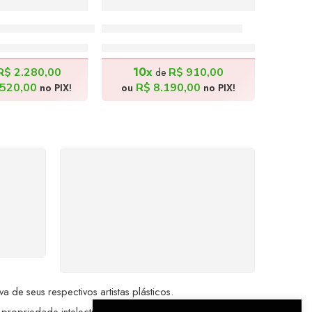
o Milho – 100x70cm
A Esperança – 40x70cm
.800,00
R$
9.100,00
10x
R$
2.280,00
R$
910,00
de
520,00
R$
8.190,00
no PIX!
ou
no PIX!
%
COMPRE COM
SEGURANÇA
seu
Seus dados pessoais
me a
protegidos por criptografia
dor.
avançada, garantindo máxima
privacidade.
de seus respectivos artistas plásticos.
 propriedade intelectual da Brazil Artes.