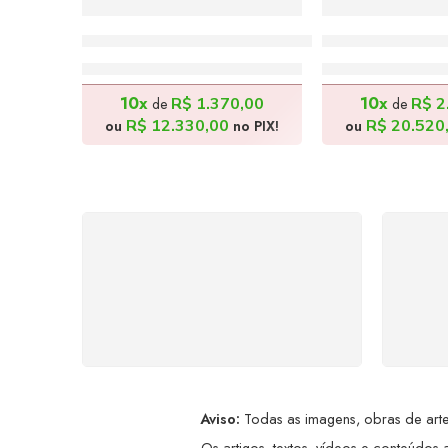
Na Sombra do Parreiral – 60x70cm
A Uva do Nono
R$
13.700,00
R$
22.8
10x
10x
R$
1.370,00
R$
2
de
de
R$
12.330,00
R$
20.520
ou
no PIX!
ou
FRETE GRÁTIS
Levamos a arte até você com
Ate
rapidez, cuidado e sem custos
dis
extras, seja no Brasil ou em
qualquer parte do mundo.
a
Aviso:
Todas as imagens, obras de arte,
Os artigos, textos, vídeos e conteúdos a