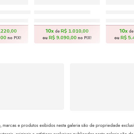
2 – 98x98cm
Dominó 2 – 80x100cm
Pegando Si
00,00
R$
10.100,00
R$
6
10x
10x
.220,00
R$
1.010,00
de
d
,00
R$
9.090,00
R$
5.
no PIX!
ou
no PIX!
ou
SUPORTE 24/7
GARANTIA DE 100
ndimento rápido, eficiente e
REEMBOLSO
ponível sempre, a qualquer
Satisfação assegurada ou 
hora. Conte conosco e
dinheiro de volta! Confor
proveite nossa excelência.
Lei de Defesa do Consumi
 marcas e produtos exibidos nesta galeria são de propriedade exclusiva 
utorais, originais e artísticos exclusivos publicados nesta galeria são de