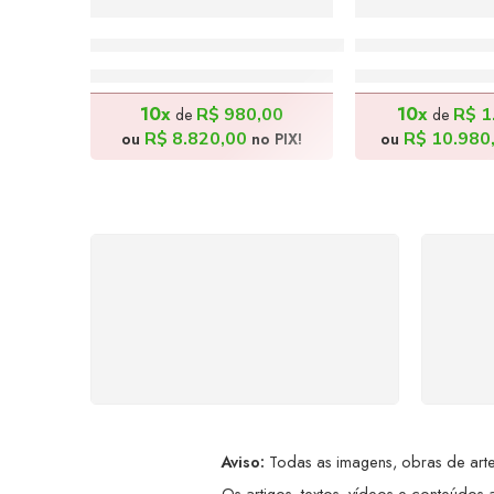
Crianças na Praia – 86x91cm
Cocos Verdes 
R$
9.800,00
R$
12.2
10x
10x
R$
980,00
R$
1
de
de
R$
8.820,00
R$
10.980
ou
no PIX!
ou
FRETE GRÁTIS
Levamos a arte até você com
Ate
rapidez, cuidado e sem custos
dis
extras, seja no Brasil ou em
qualquer parte do mundo.
a
Aviso:
Todas as imagens, obras de arte,
Os artigos, textos, vídeos e conteúdos a