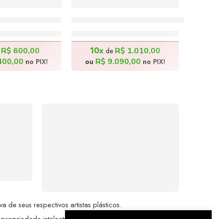
ri 3 – 60x80cm
Correndo Entre as Cores – 80x100c
.000,00
R$
10.100,00
10x
R$
600,00
R$
1.010,00
e
de
400,00
R$
9.090,00
no PIX!
ou
no PIX!
%
COMPRE COM
SEGURANÇA
seu
Seus dados pessoais
me a
protegidos por criptografia
dor.
avançada, garantindo máxima
privacidade.
de seus respectivos artistas plásticos.
 propriedade intelectual da Brazil Artes.