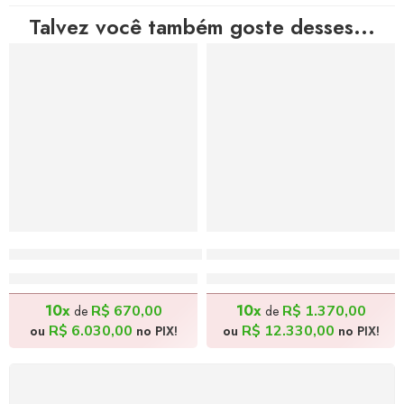
Talvez você também goste desses...
Cenas Rurais 3 – 50x41cm
Nona Maria e Bisneto Artu
R$
6.700,00
R$
13.700,00
10x
10x
R$
670,00
R$
1.370,00
de
de
R$
6.030,00
R$
12.330,00
ou
no PIX!
ou
no PIX!
FRETE GRÁTIS