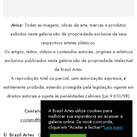
avançada, garantindo máxima privacidade.
Aviso:
Todas as imagens, obras de arte, marcas e produtos
exibidos nesta galeria são de propriedade exclusiva de seus
respectivos artistas plásticos.
Os artigos, textos, vídeos e conteúdos autorais, originais e artísticos
exclusivos publicados nesta galeria são de propriedade intelectual
da Brazil Artes.
A reprodução total ou parcial, sem autorização expressa, é
estritamente proibida, estando protegida pela legislação vigente em
direitos autorais e sujeita às penalidades cabíveis (Lei 9.610/98).
A Brazil Artes utiliza cookies para
Contatos:
WhatsApp:
79 9998-1221
/ E-mail:
melhorar sua experiência ao acessar a
contato@brazilartes.com
/ Instagram:
@brazilartes
galeria online. Se você concorda,
clique em "Aceitar e fechar!"
Leia mais!
©
Brazil Artes
• Galeria Online.
9 anos
de história (2017 – 2026).