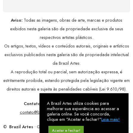
Aviso:
Todas as imagens, obras de arte, marcas e produtos
exibidos nesta galeria são de propriedade exclusiva de seus
respectivos artistas plásticos.
Os artigos, textos, vídeos e conteúdos autorais, originais e artísticos
exclusivos publicados nesta galeria são de propriedade intelectual
da Brazil Artes.
A reprodução total ou parcial, sem autorização expressa, é
estritamente proibida, estando protegida pela legislação vigente em
direitos autorais e sujeita às penalidades cabíveis (Lei 9.610/98).
A Brazil Artes utiliza cookies para
Contatos:
WhatsApp:
79 9998-1221
/ E-mail:
melhorar sua experiência ao acessar a
contato@brazilartes.com
/ Instagram:
@brazilartes
galeria online. Se você concorda,
clique em "Aceitar e fechar!"
Leia mais!
©
Brazil Artes
• Galeria Online.
9 anos
de história (2017 – 2026).
Aceitar e fechar!