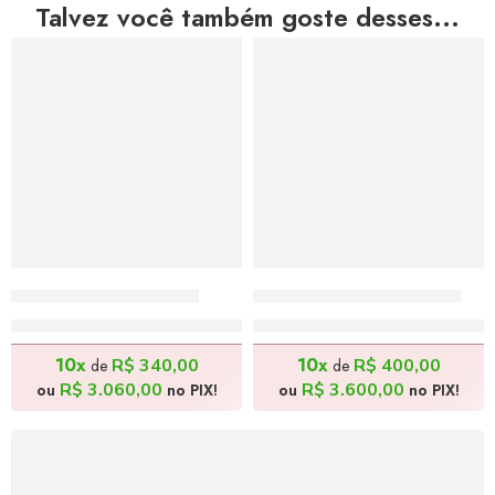
Talvez você também goste desses...
Festejar – 140x50cm
Canícula – 100x120cm
R$
3.400,00
R$
4.000,00
10x
10x
R$
340,00
R$
400,00
de
de
R$
3.060,00
R$
3.600,00
ou
no PIX!
ou
no PIX!
FRETE GRÁTIS
Levamos a arte até você com rapidez, cuidado e sem