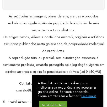
Aviso:
Todas as imagens, obras de arte, marcas e produtos
exibidos nesta galeria são de propriedade exclusiva de seus
respectivos artistas plásticos.
Os artigos, textos, vídeos e conteúdos autorais, originais e artísticos
exclusivos publicados nesta galeria são de propriedade intelectual
da Brazil Artes.
A reprodução total ou parcial, sem autorização expressa, é
estritamente proibida, estando protegida pela legislação vigente em
direitos autorais e sujeita às penalidades cabíveis (Lei 9.610/98).
A Brazil Artes utiliza cookies para
Contatos:
WhatsApp:
79 9998-1221
/ E-mail:
melhorar sua experiência ao acessar a
contato@brazilartes.com
/ Instagram:
@brazilartes
galeria online. Se você concorda,
clique em "Aceitar e fechar!"
Leia mais!
©
Brazil Artes
• Galeria Online.
9 anos
de história (2017 – 2026).
Aceitar e fechar!