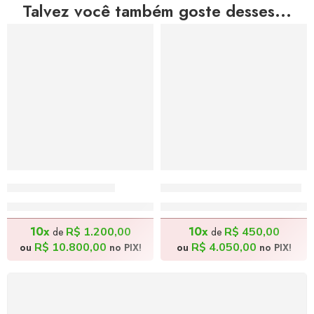
Talvez você também goste desses...
Cajus – 80x120cm
Cata-vento 1 – 60x60cm
R$
12.000,00
R$
4.500,00
10x
10x
R$
1.200,00
R$
450,00
de
de
R$
10.800,00
R$
4.050,00
ou
no PIX!
ou
no PIX!
FRETE GRÁTIS
Levamos a arte até você com rapidez, cuidado e sem