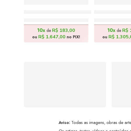
Meninas Brincando – 20x30cm
Conjunto Tiras
R$
1.830,00
R$
1.45
10x
10x
R$
183,00
R$
de
de
R$
1.647,00
R$
1.305,
ou
no PIX!
ou
FRETE GRÁTIS
Levamos a arte até você com
Ate
rapidez, cuidado e sem custos
dis
extras, seja no Brasil ou em
qualquer parte do mundo.
a
Aviso:
Todas as imagens, obras de arte,
Os artigos, textos, vídeos e conteúdos a