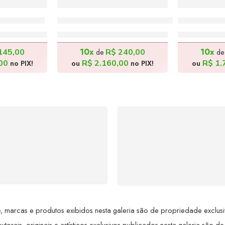
 – 20x65cm
Histórias da Bahia – 50x70cm, Inspirada
Mulata na 
0,00
R$
2.400,00
R$
1
10x
10x
145,00
R$
240,00
de
d
00
R$
2.160,00
R$
1.
no PIX!
ou
no PIX!
ou
SUPORTE 24/7
GARANTIA DE 100
ndimento rápido, eficiente e
REEMBOLSO
ponível sempre, a qualquer
Satisfação assegurada ou 
hora. Conte conosco e
dinheiro de volta! Confor
proveite nossa excelência.
Lei de Defesa do Consumi
 marcas e produtos exibidos nesta galeria são de propriedade exclusiva 
utorais, originais e artísticos exclusivos publicados nesta galeria são de