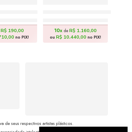
 na Estética de Carybé
Feira – 50x70cm
Arara Canindé – 150x120cm
.900,00
R$
11.600,00
10x
R$
190,00
R$
1.160,00
e
de
710,00
R$
10.440,00
no PIX!
ou
no PIX!
%
COMPRE COM
SEGURANÇA
seu
Seus dados pessoais
me a
protegidos por criptografia
dor.
avançada, garantindo máxima
privacidade.
de seus respectivos artistas plásticos.
 propriedade intelectual da Brazil Artes.