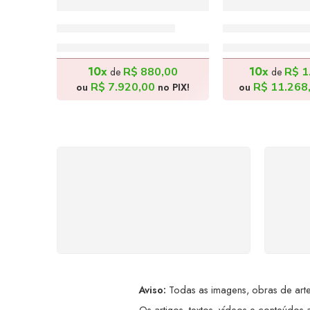
A Feira 4 – 95x74cm
Pé de Serra –
R$
8.800,00
R$
12.5
10x
10x
R$
880,00
R$
1
de
de
R$
7.920,00
R$
11.268
ou
no PIX!
ou
FRETE GRÁTIS
Levamos a arte até você com
Ate
rapidez, cuidado e sem custos
dis
extras, seja no Brasil ou em
qualquer parte do mundo.
a
Aviso:
Todas as imagens, obras de arte,
Os artigos, textos, vídeos e conteúdos a