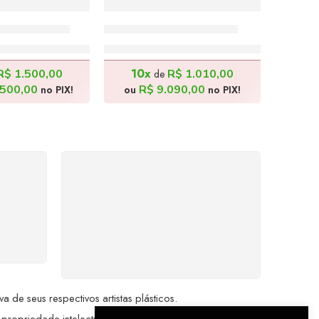
– 120x100cm
Dominó 2 – 80x100cm
.000,00
R$
10.100,00
10x
R$
1.500,00
R$
1.010,00
de
500,00
R$
9.090,00
no PIX!
ou
no PIX!
%
COMPRE COM
SEGURANÇA
seu
Seus dados pessoais
me a
protegidos por criptografia
dor.
avançada, garantindo máxima
privacidade.
de seus respectivos artistas plásticos.
 propriedade intelectual da Brazil Artes.