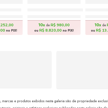
 100x100cm
Crianças na Praia – 86x91cm
A Feira 2 
20,00
R$
9.800,00
R$
15
10x
10x
.252,00
R$
980,00
de
de
,00
R$
8.820,00
R$
13.
no PIX!
ou
no PIX!
ou
SUPORTE 24/7
GARANTIA DE 100
ndimento rápido, eficiente e
REEMBOLSO
ponível sempre, a qualquer
Satisfação assegurada ou 
hora. Conte conosco e
dinheiro de volta! Confor
proveite nossa excelência.
Lei de Defesa do Consumi
 marcas e produtos exibidos nesta galeria são de propriedade exclusiva 
utorais, originais e artísticos exclusivos publicados nesta galeria são de