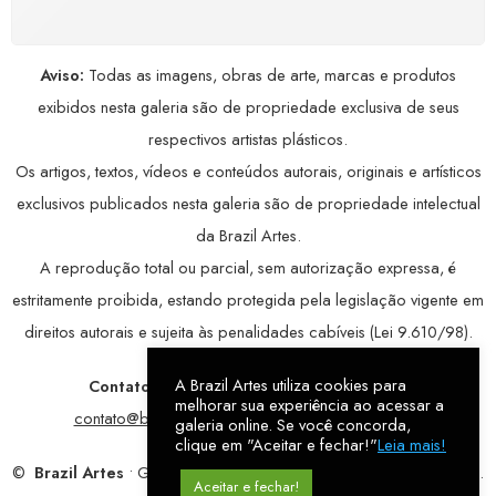
Aviso:
Todas as imagens, obras de arte, marcas e produtos
exibidos nesta galeria são de propriedade exclusiva de seus
respectivos artistas plásticos.
Os artigos, textos, vídeos e conteúdos autorais, originais e artísticos
exclusivos publicados nesta galeria são de propriedade intelectual
da Brazil Artes.
A reprodução total ou parcial, sem autorização expressa, é
estritamente proibida, estando protegida pela legislação vigente em
direitos autorais e sujeita às penalidades cabíveis (Lei 9.610/98).
A Brazil Artes utiliza cookies para
Contatos:
WhatsApp:
79 9998-1221
/ E-mail:
melhorar sua experiência ao acessar a
contato@brazilartes.com
/ Instagram:
@brazilartes
galeria online. Se você concorda,
clique em "Aceitar e fechar!"
Leia mais!
©
Brazil Artes
• Galeria Online.
9 anos
de história (2017 – 2026).
Aceitar e fechar!