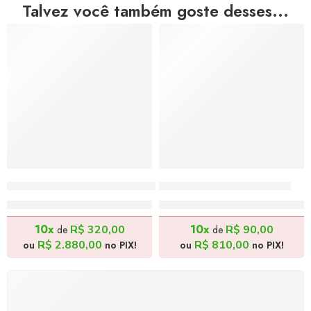
Talvez você também goste desses...
Há Esperança – 60x40cm
Frida Kahlo – 30x24cm
R$
3.200,00
R$
900,00
10x
10x
R$
320,00
R$
90,00
de
de
R$
2.880,00
R$
810,00
ou
no PIX!
ou
no PIX!
FRETE GRÁTIS
Levamos a arte até você com rapidez, cuidado e sem