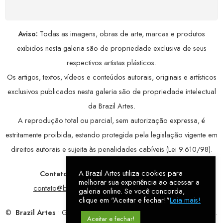
Aviso:
Todas as imagens, obras de arte, marcas e produtos
exibidos nesta galeria são de propriedade exclusiva de seus
respectivos artistas plásticos.
Os artigos, textos, vídeos e conteúdos autorais, originais e artísticos
exclusivos publicados nesta galeria são de propriedade intelectual
da Brazil Artes.
A reprodução total ou parcial, sem autorização expressa, é
estritamente proibida, estando protegida pela legislação vigente em
direitos autorais e sujeita às penalidades cabíveis (Lei 9.610/98).
A Brazil Artes utiliza cookies para
Contatos:
WhatsApp:
79 9998-1221
/ E-mail:
melhorar sua experiência ao acessar a
contato@brazilartes.com
/ Instagram:
@brazilartes
galeria online. Se você concorda,
clique em "Aceitar e fechar!"
Leia mais!
©
Brazil Artes
• Galeria Online.
9 anos
de história (2017 – 2026).
Aceitar e fechar!