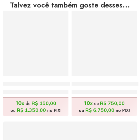
Talvez você também goste desses...
Texturas do Beijo – 90x70cm
Músicos de Rua – 80x100
R$
1.500,00
R$
7.500,00
10x
10x
R$
150,00
R$
750,00
de
de
R$
1.350,00
R$
6.750,00
ou
no PIX!
ou
no PIX!
FRETE GRÁTIS
Levamos a arte até você com rapidez, cuidado e sem