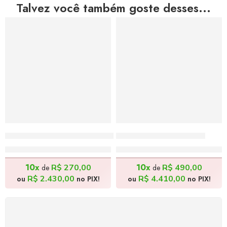
Talvez você também goste desses...
Sinfonia Púrpura – 60x90cm
Rivieira – 100x100cm
R$
2.700,00
R$
4.900,00
10x
10x
R$
270,00
R$
490,00
de
de
R$
2.430,00
R$
4.410,00
ou
no PIX!
ou
no PIX!
FRETE GRÁTIS
Levamos a arte até você com rapidez, cuidado e sem