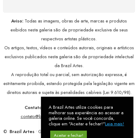
Aviso:
Todas as imagens, obras de arte, marcas e produtos
exibidos nesta galeria são de propriedade exclusiva de seus
respectivos artistas plásticos.
Os artigos, textos, vídeos e conteúdos autorais, originais e artísticos
exclusivos publicados nesta galeria são de propriedade intelectual
da Brazil Artes.
A reprodução total ou parcial, sem autorização expressa, é
estritamente proibida, estando protegida pela legislação vigente em
direitos autorais e sujeita às penalidades cabíveis (Lei 9.610/98).
A Brazil Artes utiliza cookies para
Contatos:
WhatsApp:
79 9998-1221
/ E-mail:
melhorar sua experiência ao acessar a
contato@brazilartes.com
/ Instagram:
@brazilartes
galeria online. Se você concorda,
clique em "Aceitar e fechar!"
Leia mais!
©
Brazil Artes
• Galeria Online.
9 anos
de história (2017 – 2026).
Aceitar e fechar!