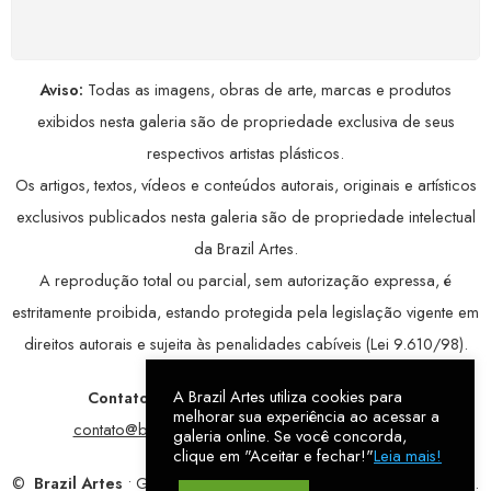
avançada, garantindo máxima privacidade.
Aviso:
Todas as imagens, obras de arte, marcas e produtos
exibidos nesta galeria são de propriedade exclusiva de seus
respectivos artistas plásticos.
Os artigos, textos, vídeos e conteúdos autorais, originais e artísticos
exclusivos publicados nesta galeria são de propriedade intelectual
da Brazil Artes.
A reprodução total ou parcial, sem autorização expressa, é
estritamente proibida, estando protegida pela legislação vigente em
direitos autorais e sujeita às penalidades cabíveis (Lei 9.610/98).
A Brazil Artes utiliza cookies para
Contatos:
WhatsApp:
79 9998-1221
/ E-mail:
melhorar sua experiência ao acessar a
contato@brazilartes.com
/ Instagram:
@brazilartes
galeria online. Se você concorda,
clique em "Aceitar e fechar!"
Leia mais!
©
Brazil Artes
• Galeria Online.
9 anos
de história (2017 – 2026).