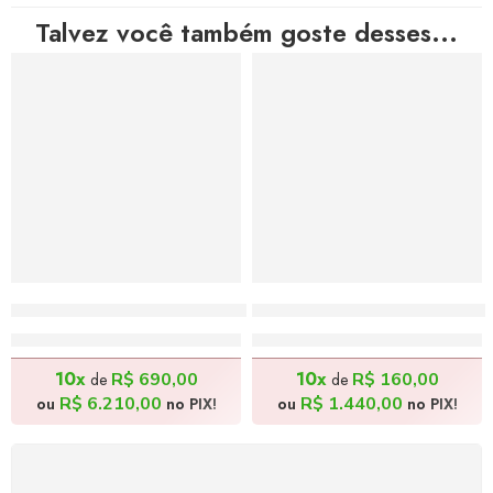
Talvez você também goste desses...
Hedonismo ao Entardecer 1 – 100x70cm
Amor de Mãe – 40x50cm
R$
6.900,00
R$
1.600,00
10x
10x
R$
690,00
R$
160,00
de
de
R$
6.210,00
R$
1.440,00
ou
no PIX!
ou
no PIX!
FRETE GRÁTIS