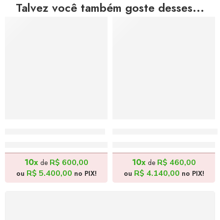
Talvez você também goste desses...
Bela Dama – 130x100cm
Cotidiano do Sertão – 17
R$
6.000,00
R$
4.600,00
10x
10x
R$
600,00
R$
460,00
de
de
R$
5.400,00
R$
4.140,00
ou
no PIX!
ou
no PIX!
FRETE GRÁTIS
Levamos a arte até você com rapidez, cuidado e sem