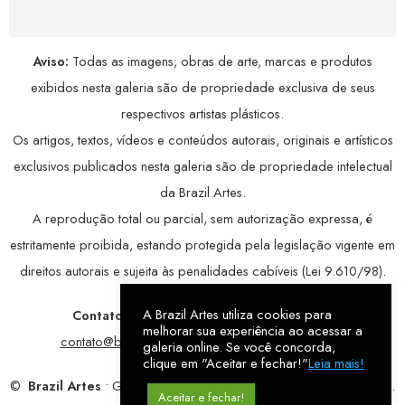
Aviso:
Todas as imagens, obras de arte, marcas e produtos
exibidos nesta galeria são de propriedade exclusiva de seus
respectivos artistas plásticos.
Os artigos, textos, vídeos e conteúdos autorais, originais e artísticos
exclusivos publicados nesta galeria são de propriedade intelectual
da Brazil Artes.
A reprodução total ou parcial, sem autorização expressa, é
estritamente proibida, estando protegida pela legislação vigente em
direitos autorais e sujeita às penalidades cabíveis (Lei 9.610/98).
A Brazil Artes utiliza cookies para
Contatos:
WhatsApp:
79 9998-1221
/ E-mail:
melhorar sua experiência ao acessar a
contato@brazilartes.com
/ Instagram:
@brazilartes
galeria online. Se você concorda,
clique em "Aceitar e fechar!"
Leia mais!
©
Brazil Artes
• Galeria Online.
9 anos
de história (2017 – 2026).
Aceitar e fechar!