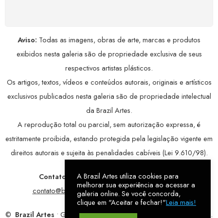
avançada, garantindo máxima privacidade.
Aviso:
Todas as imagens, obras de arte, marcas e produtos
exibidos nesta galeria são de propriedade exclusiva de seus
respectivos artistas plásticos.
Os artigos, textos, vídeos e conteúdos autorais, originais e artísticos
exclusivos publicados nesta galeria são de propriedade intelectual
da Brazil Artes.
A reprodução total ou parcial, sem autorização expressa, é
estritamente proibida, estando protegida pela legislação vigente em
direitos autorais e sujeita às penalidades cabíveis (Lei 9.610/98).
A Brazil Artes utiliza cookies para
Contatos:
WhatsApp:
79 9998-1221
/ E-mail:
melhorar sua experiência ao acessar a
contato@brazilartes.com
/ Instagram:
@brazilartes
galeria online. Se você concorda,
clique em "Aceitar e fechar!"
Leia mais!
©
Brazil Artes
• Galeria Online.
9 anos
de história (2017 – 2026).