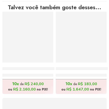
Talvez você também goste desses...
Histórias da Bahia – 50x70cm, Inspirada na Estética 
Meninas Brincando – 20x
R$
2.400,00
R$
1.830,00
10x
10x
R$
240,00
R$
183,00
de
de
R$
2.160,00
R$
1.647,00
ou
no PIX!
ou
no PIX!
FRETE GRÁTIS