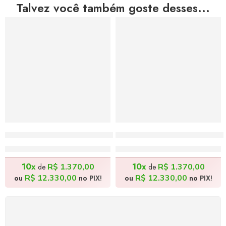
Talvez você também goste desses...
Ao Cair da Tarde II – 60x70cm
Terceira Geração II – 70
R$
13.700,00
R$
13.700,00
10x
10x
R$
1.370,00
R$
1.370,00
de
de
R$
12.330,00
R$
12.330,00
ou
no PIX!
ou
no PIX!
FRETE GRÁTIS
Levamos a arte até você com rapidez, cuidado e sem