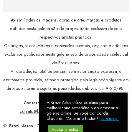
Aviso:
Todas as imagens, obras de arte, marcas e produtos
exibidos nesta galeria são de propriedade exclusiva de seus
respectivos artistas plásticos.
Os artigos, textos, vídeos e conteúdos autorais, originais e artísticos
exclusivos publicados nesta galeria são de propriedade intelectual
da Brazil Artes.
A reprodução total ou parcial, sem autorização expressa, é
estritamente proibida, estando protegida pela legislação vigente em
direitos autorais e sujeita às penalidades cabíveis (Lei 9.610/98).
A Brazil Artes utiliza cookies para
Contatos:
WhatsApp:
79 9998-1221
/ E-mail:
melhorar sua experiência ao acessar a
contato@brazilartes.com
/ Instagram:
@brazilartes
galeria online. Se você concorda,
clique em "Aceitar e fechar!"
Leia mais!
©
Brazil Artes
• Galeria Online.
9 anos
de história (2017 – 2026).
Aceitar e fechar!