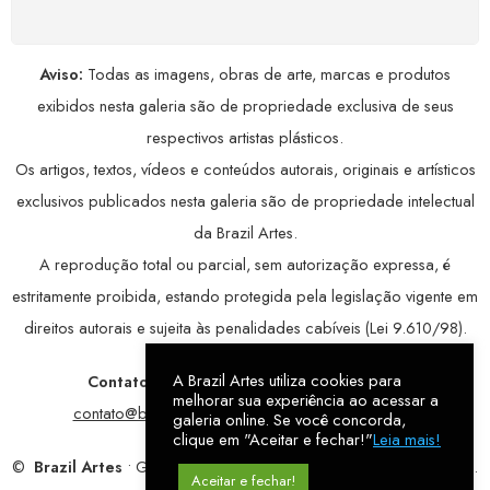
Aviso:
Todas as imagens, obras de arte, marcas e produtos
exibidos nesta galeria são de propriedade exclusiva de seus
respectivos artistas plásticos.
Os artigos, textos, vídeos e conteúdos autorais, originais e artísticos
exclusivos publicados nesta galeria são de propriedade intelectual
da Brazil Artes.
A reprodução total ou parcial, sem autorização expressa, é
estritamente proibida, estando protegida pela legislação vigente em
direitos autorais e sujeita às penalidades cabíveis (Lei 9.610/98).
A Brazil Artes utiliza cookies para
Contatos:
WhatsApp:
79 9998-1221
/ E-mail:
melhorar sua experiência ao acessar a
contato@brazilartes.com
/ Instagram:
@brazilartes
galeria online. Se você concorda,
clique em "Aceitar e fechar!"
Leia mais!
©
Brazil Artes
• Galeria Online.
9 anos
de história (2017 – 2026).
Aceitar e fechar!