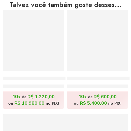
Talvez você também goste desses...
Cocos Verdes 2 – 98x98cm
Pegando Siri 3 – 60x80cm
R$
12.200,00
R$
6.000,00
10x
10x
R$
1.220,00
R$
600,00
de
de
R$
10.980,00
R$
5.400,00
ou
no PIX!
ou
no PIX!
FRETE GRÁTIS
Levamos a arte até você com rapidez, cuidado e sem