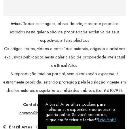
avançada, garantindo máxima privacidade.
Aviso:
Todas as imagens, obras de arte, marcas e produtos
exibidos nesta galeria são de propriedade exclusiva de seus
respectivos artistas plásticos.
Os artigos, textos, vídeos e conteúdos autorais, originais e artísticos
exclusivos publicados nesta galeria são de propriedade intelectual
da Brazil Artes.
A reprodução total ou parcial, sem autorização expressa, é
estritamente proibida, estando protegida pela legislação vigente em
direitos autorais e sujeita às penalidades cabíveis (Lei 9.610/98).
A Brazil Artes utiliza cookies para
Contatos:
WhatsApp:
79 9998-1221
/ E-mail:
melhorar sua experiência ao acessar a
contato@brazilartes.com
/ Instagram:
@brazilartes
galeria online. Se você concorda,
clique em "Aceitar e fechar!"
Leia mais!
©
Brazil Artes
• Galeria Online.
9 anos
de história (2017 – 2026).