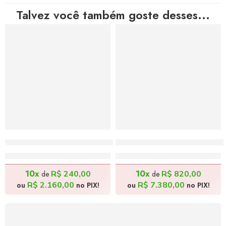
Talvez você também goste desses...
Chuva no Interior da Bahia – 50x70cm, Inspirada na E
Isadora D’Albuquerque – 
R$
2.400,00
R$
8.200,00
10x
10x
R$
240,00
R$
820,00
de
de
R$
2.160,00
R$
7.380,00
ou
no PIX!
ou
no PIX!
FRETE GRÁTIS