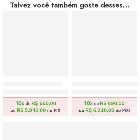
Talvez você também goste desses...
Arrasta Pé – 180x80cm
Catadores de Melancia –
R$
6.600,00
R$
6.900,00
10x
10x
R$
660,00
R$
690,00
de
de
R$
5.940,00
R$
6.210,00
ou
no PIX!
ou
no PIX!
FRETE GRÁTIS
Levamos a arte até você com rapidez, cuidado e sem