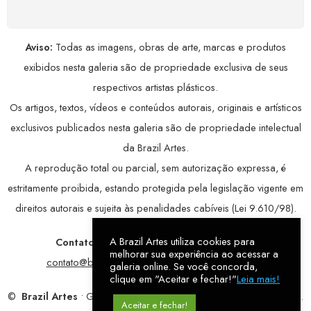
Aviso:
Todas as imagens, obras de arte, marcas e produtos
exibidos nesta galeria são de propriedade exclusiva de seus
respectivos artistas plásticos.
Os artigos, textos, vídeos e conteúdos autorais, originais e artísticos
exclusivos publicados nesta galeria são de propriedade intelectual
da Brazil Artes.
A reprodução total ou parcial, sem autorização expressa, é
estritamente proibida, estando protegida pela legislação vigente em
direitos autorais e sujeita às penalidades cabíveis (Lei 9.610/98).
A Brazil Artes utiliza cookies para
Contatos:
WhatsApp:
79 9998-1221
/ E-mail:
melhorar sua experiência ao acessar a
contato@brazilartes.com
/ Instagram:
@brazilartes
galeria online. Se você concorda,
clique em "Aceitar e fechar!"
Leia mais!
©
Brazil Artes
• Galeria Online.
9 anos
de história (2017 – 2026).
Aceitar e fechar!