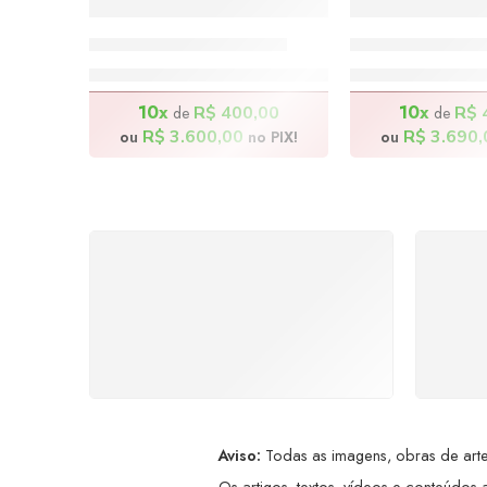
Bike Ride – 90x150cm
Dom Quixote –
R$
4.000,00
R$
4.10
10x
10x
R$
400,00
R$
de
de
R$
3.600,00
R$
3.690,
ou
no PIX!
ou
FRETE GRÁTIS
Levamos a arte até você com
Ate
rapidez, cuidado e sem custos
dis
extras, seja no Brasil ou em
qualquer parte do mundo.
a
Aviso:
Todas as imagens, obras de arte,
Os artigos, textos, vídeos e conteúdos a