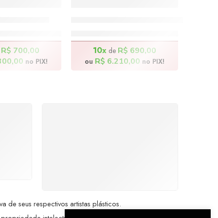
– 140x70cm
Catadores de Melancia – 140x80cm
.000,00
R$
6.900,00
10x
R$
700,00
R$
690,00
e
de
300,00
R$
6.210,00
no PIX!
ou
no PIX!
%
COMPRE COM
SEGURANÇA
seu
Seus dados pessoais
me a
protegidos por criptografia
dor.
avançada, garantindo máxima
privacidade.
de seus respectivos artistas plásticos.
 propriedade intelectual da Brazil Artes.