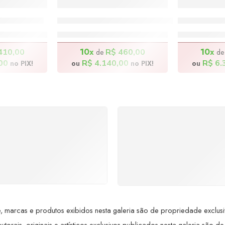
 160x80cm
Cotidiano do Sertão – 170x70cm
Comunhão 
0,00
R$
4.600,00
R$
7
10x
10x
410,00
R$
460,00
de
d
00
R$
4.140,00
R$
6.
no PIX!
ou
no PIX!
ou
SUPORTE 24/7
GARANTIA DE 100
ndimento rápido, eficiente e
REEMBOLSO
ponível sempre, a qualquer
Satisfação assegurada ou 
hora. Conte conosco e
dinheiro de volta! Confor
proveite nossa excelência.
Lei de Defesa do Consumi
 marcas e produtos exibidos nesta galeria são de propriedade exclusiva 
utorais, originais e artísticos exclusivos publicados nesta galeria são de