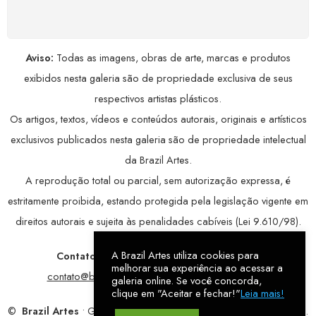
avançada, garantindo máxima privacidade.
Aviso:
Todas as imagens, obras de arte, marcas e produtos
exibidos nesta galeria são de propriedade exclusiva de seus
respectivos artistas plásticos.
Os artigos, textos, vídeos e conteúdos autorais, originais e artísticos
exclusivos publicados nesta galeria são de propriedade intelectual
da Brazil Artes.
A reprodução total ou parcial, sem autorização expressa, é
estritamente proibida, estando protegida pela legislação vigente em
direitos autorais e sujeita às penalidades cabíveis (Lei 9.610/98).
A Brazil Artes utiliza cookies para
Contatos:
WhatsApp:
79 9998-1221
/ E-mail:
melhorar sua experiência ao acessar a
contato@brazilartes.com
/ Instagram:
@brazilartes
galeria online. Se você concorda,
clique em "Aceitar e fechar!"
Leia mais!
©
Brazil Artes
• Galeria Online.
9 anos
de história (2017 – 2026).