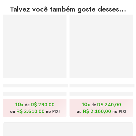
Talvez você também goste desses...
Ciclista e Pássaros – 40x60cm
Cotidiano Baiano – 50x70c
R$
2.900,00
R$
2.400,00
10x
10x
R$
290,00
R$
240,00
de
de
R$
2.610,00
R$
2.160,00
ou
no PIX!
ou
no PIX!
FRETE GRÁTIS