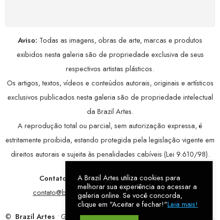
avançada, garantindo máxima privacidade.
Aviso:
Todas as imagens, obras de arte, marcas e produtos
exibidos nesta galeria são de propriedade exclusiva de seus
respectivos artistas plásticos.
Os artigos, textos, vídeos e conteúdos autorais, originais e artísticos
exclusivos publicados nesta galeria são de propriedade intelectual
da Brazil Artes.
A reprodução total ou parcial, sem autorização expressa, é
estritamente proibida, estando protegida pela legislação vigente em
direitos autorais e sujeita às penalidades cabíveis (Lei 9.610/98).
A Brazil Artes utiliza cookies para
Contatos:
WhatsApp:
79 9998-1221
/ E-mail:
melhorar sua experiência ao acessar a
contato@brazilartes.com
/ Instagram:
@brazilartes
galeria online. Se você concorda,
clique em "Aceitar e fechar!"
Leia mais!
©
Brazil Artes
• Galeria Online.
9 anos
de história (2017 – 2026).