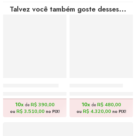
Talvez você também goste desses...
Africanos – 170x70cm
Cabocla – 180x80cm
R$
3.900,00
R$
4.800,00
10x
10x
R$
390,00
R$
480,00
de
de
R$
3.510,00
R$
4.320,00
ou
no PIX!
ou
no PIX!
FRETE GRÁTIS