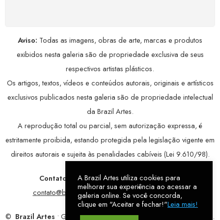
avançada, garantindo máxima privacidade.
Aviso:
Todas as imagens, obras de arte, marcas e produtos
exibidos nesta galeria são de propriedade exclusiva de seus
respectivos artistas plásticos.
Os artigos, textos, vídeos e conteúdos autorais, originais e artísticos
exclusivos publicados nesta galeria são de propriedade intelectual
da Brazil Artes.
A reprodução total ou parcial, sem autorização expressa, é
estritamente proibida, estando protegida pela legislação vigente em
direitos autorais e sujeita às penalidades cabíveis (Lei 9.610/98).
A Brazil Artes utiliza cookies para
Contatos:
WhatsApp:
79 9998-1221
/ E-mail:
melhorar sua experiência ao acessar a
contato@brazilartes.com
/ Instagram:
@brazilartes
galeria online. Se você concorda,
clique em "Aceitar e fechar!"
Leia mais!
©
Brazil Artes
• Galeria Online.
9 anos
de história (2017 – 2026).