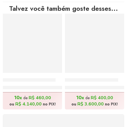
Talvez você também goste desses...
Cajueiro – 130x100cm
Canícula – 100x120cm
R$
4.600,00
R$
4.000,00
10x
10x
R$
460,00
R$
400,00
de
de
R$
4.140,00
R$
3.600,00
ou
no PIX!
ou
no PIX!
FRETE GRÁTIS