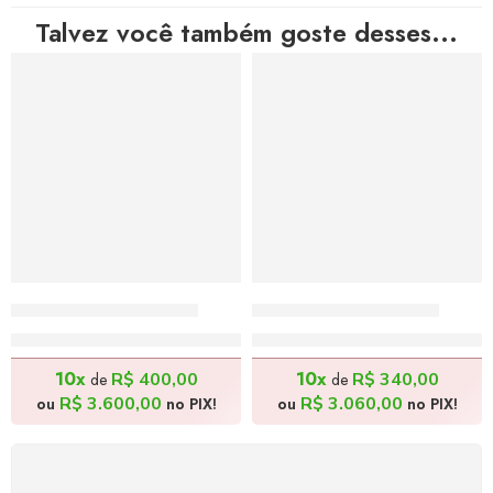
Talvez você também goste desses...
Feirante – 120x80cm
Festejar – 140x50cm
R$
4.000,00
R$
3.400,00
10x
10x
R$
400,00
R$
340,00
de
de
R$
3.600,00
R$
3.060,00
ou
no PIX!
ou
no PIX!
FRETE GRÁTIS