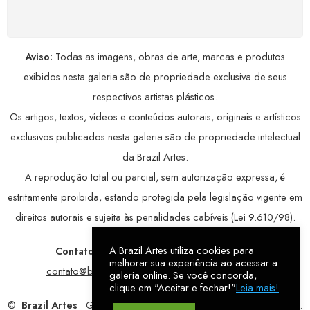
avançada, garantindo máxima privacidade.
Aviso:
Todas as imagens, obras de arte, marcas e produtos
exibidos nesta galeria são de propriedade exclusiva de seus
respectivos artistas plásticos.
Os artigos, textos, vídeos e conteúdos autorais, originais e artísticos
exclusivos publicados nesta galeria são de propriedade intelectual
da Brazil Artes.
A reprodução total ou parcial, sem autorização expressa, é
estritamente proibida, estando protegida pela legislação vigente em
direitos autorais e sujeita às penalidades cabíveis (Lei 9.610/98).
A Brazil Artes utiliza cookies para
Contatos:
WhatsApp:
79 9998-1221
/ E-mail:
melhorar sua experiência ao acessar a
contato@brazilartes.com
/ Instagram:
@brazilartes
galeria online. Se você concorda,
clique em "Aceitar e fechar!"
Leia mais!
©
Brazil Artes
• Galeria Online.
9 anos
de história (2017 – 2026).